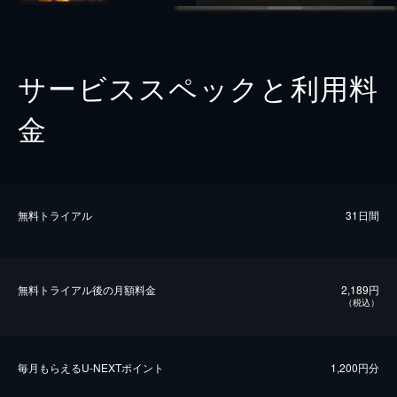
サービススペックと利用料
金
無料トライアル
31日間
無料トライアル後の⽉額料金
2,189円
（税込）
毎⽉もらえるU-NEXTポイント
1,200円分