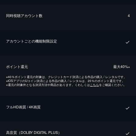
同時視聴アカウント数
4
アカウントごとの機能制限設定
ポイント還元
最⼤40%
※
※
40％ポイント還元の対象は、クレジットカード決済による作品の購入 / レンタルです。
※
iOSアプリのUコイン決済による作品の購入 / レンタルは、20％のポイント還元です。
※
還元の対象外となる決済方法や商品があります。くわしくは
こちら
をご確認ください。
フルHD画質 / 4K画質
⾼⾳質（DOLBY DIGITAL PLUS）