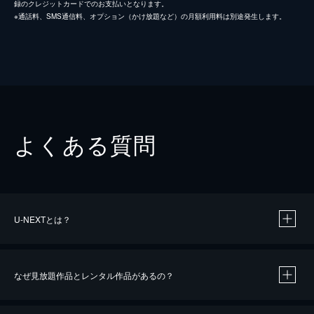
録のクレジットカードでのお支払いとなります。
※通話料、SMS通信料、オプション（かけ放題など）の月額利用料は別途発生します。
よくある質問
U-NEXTとは？
なぜ見放題作品とレンタル作品があるの？