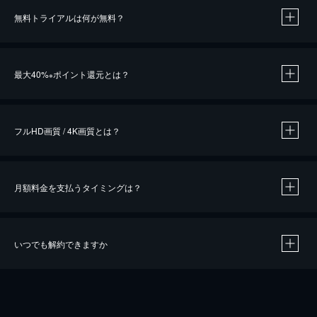
無料トライアルは何が無料？
※
最大40%
ポイント還元とは？
※
※
作品によって必要なポイントが異なります。
フルHD画質 / 4K画質とは？
月額料金を支払うタイミングは？
※
40％ポイント還元の対象は、クレジットカード決済による作品の購入 / レンタルです。
※
iOSアプリのUコイン決済による作品の購入 / レンタルは、20％のポイント還元です。
※
還元の対象外となる決済方法や商品があります。くわしくは
こちら
をご確認ください。
いつでも解約できますか