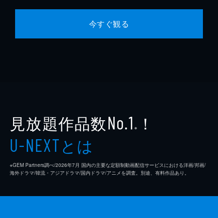
今すぐ観る
見放題作品数
！
No.1
※
とは
U-NEXT
※GEM Partners調べ/2026年7⽉ 国内の主要な定額制動画配信サービスにおける洋画/邦画/
海外ドラマ/韓流・アジアドラマ/国内ドラマ/アニメを調査。別途、有料作品あり。