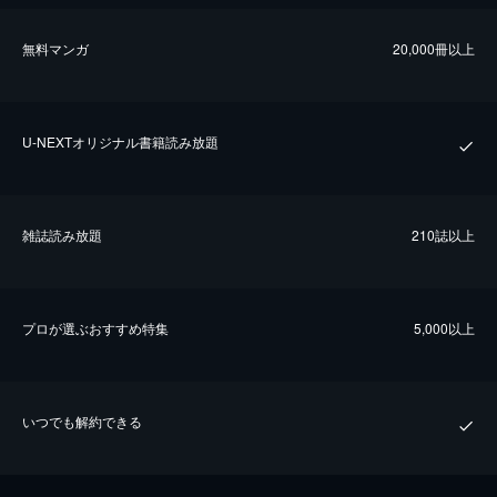
無料マンガ
20,000冊以上
U-NEXTオリジナル書籍読み放題
雑誌読み放題
210誌以上
プロが選ぶおすすめ特集
5,000以上
いつでも解約できる