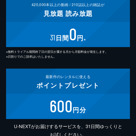
420,000
本以上の動画 /
210
誌以上の雑誌が
見放題
読み放題
0
31
日間
円
※
※無料トライアル期間終了日の翌日が属する月から月額料金が発生します。
※日割りでのご請求はいたしません。
最新作の
レンタルに使える
ポイント
プレゼント
600
円分
U-NEXTがお届けするサービスを、31日間ゆっくりと
お試しください。