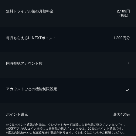
無料トライアル後の⽉額料金
2,189円
（税込）
毎⽉もらえるU-NEXTポイント
1,200円分
同時視聴アカウント数
4
アカウントごとの機能制限設定
ポイント還元
最⼤40%
※
※
40％ポイント還元の対象は、クレジットカード決済による作品の購入 / レンタルです。
※
iOSアプリのUコイン決済による作品の購入 / レンタルは、20％のポイント還元です。
※
還元の対象外となる決済方法や商品があります。くわしくは
こちら
をご確認ください。