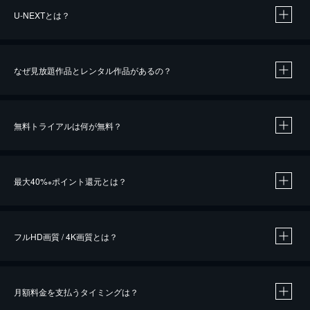
U-NEXTとは？
なぜ見放題作品とレンタル作品があるの？
無料トライアルは何が無料？
※
最大40%
ポイント還元とは？
※
※
作品によって必要なポイントが異なります。
フルHD画質 / 4K画質とは？
月額料金を支払うタイミングは？
※
40％ポイント還元の対象は、クレジットカード決済による作品の購入 / レンタルです。
※
iOSアプリのUコイン決済による作品の購入 / レンタルは、20％のポイント還元です。