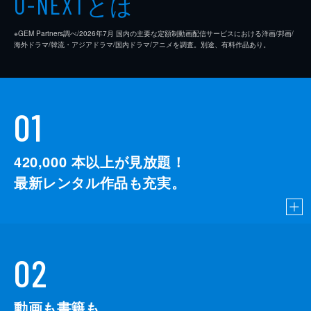
とは
U-NEXT
※GEM Partners調べ/2026年7⽉ 国内の主要な定額制動画配信サービスにおける洋画/邦画/
海外ドラマ/韓流・アジアドラマ/国内ドラマ/アニメを調査。別途、有料作品あり。
01
420,000
本以上が見放題！
最新レンタル作品も充実。
02
動画も書籍も