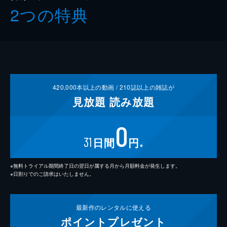
2つの特典
420,000
本以上の動画 /
210
誌以上の雑誌が
見放題
読み放題
0
31
日間
円
※
※無料トライアル期間終了日の翌日が属する月から月額料金が発生します。
※日割りでのご請求はいたしません。
最新作の
レンタルに使える
ポイント
プレゼント