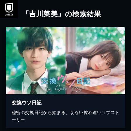
本文へスキップ
「吉川菜美」の検索結果
交換ウソ日記
秘密の交換日記から始まる、切ない擦れ違いラブスト
ーリー