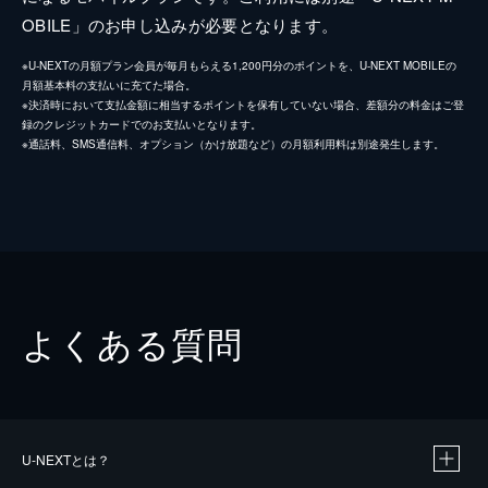
OBILE」のお申し込みが必要となります。
※U-NEXTの月額プラン会員が毎月もらえる1,200円分のポイントを、U-NEXT MOBILEの
月額基本料の支払いに充てた場合。
※決済時において支払金額に相当するポイントを保有していない場合、差額分の料金はご登
録のクレジットカードでのお支払いとなります。
※通話料、SMS通信料、オプション（かけ放題など）の月額利用料は別途発生します。
よくある質問
U-NEXTとは？