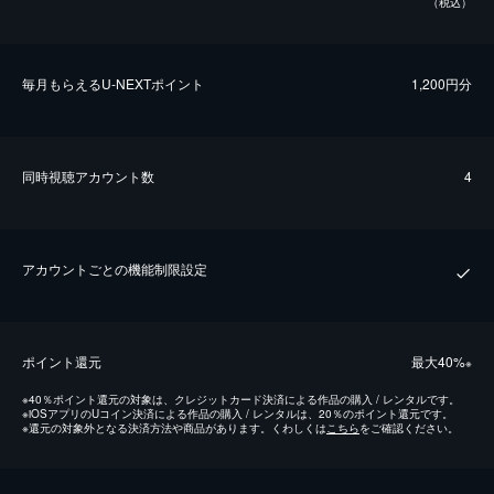
（税込）
毎⽉もらえるU-NEXTポイント
1,200円分
同時視聴アカウント数
4
アカウントごとの機能制限設定
ポイント還元
最⼤40%
※
※
40％ポイント還元の対象は、クレジットカード決済による作品の購入 / レンタルです。
※
iOSアプリのUコイン決済による作品の購入 / レンタルは、20％のポイント還元です。
※
還元の対象外となる決済方法や商品があります。くわしくは
こちら
をご確認ください。