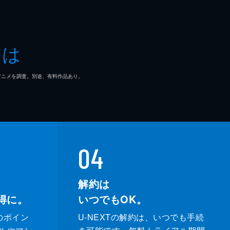
とは
マ/アニメを調査。別途、有料作品あり。
04
解約は
得に。
いつでもOK。
のポイン
U-NEXTの解約は、いつでも手続