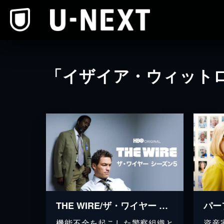
本文へスキップ
「イザイア・ウィット
THE WIRE/ザ・ワイヤー シーズン５
パー
機能不全を起こした警察組織と
資産