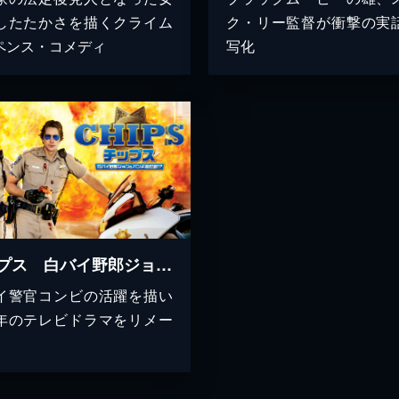
したたかさを描くクライム
ク・リー監督が衝撃の実
ペンス・コメディ
写化
チップス 白バイ野郎ジョン＆パンチ再起動！？
イ警官コンビの活躍を描い
年のテレビドラマをリメー