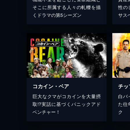
そこに所属する人々の軋轢を描
性の
くドラマの第5シーズン
サス
コカイン・ベア
巨大なクマがコカインを大量摂
白バ
取!?実話に基づくパニックアド
た往
ベンチャー！
ク