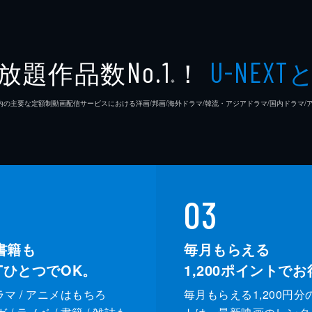
放題作品数
！
No.1
U-NEXT
※
26年7⽉ 国内の主要な定額制動画配信サービスにおける洋画/邦画/海外ドラマ/韓流・アジアドラマ/国内ドラ
03
書籍も
毎月もらえる
XTひとつでOK。
1,200
ポイントでお
ドラマ / アニメはもちろ
毎月もらえる1,200円分