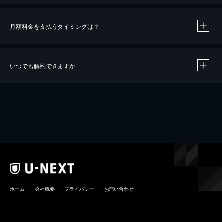
月額料金を支払うタイミングは？
※
40％ポイント還元の対象は、クレジットカード決済による作品の購入 / レンタルです。
※
iOSアプリのUコイン決済による作品の購入 / レンタルは、20％のポイント還元です。
※
還元の対象外となる決済方法や商品があります。くわしくは
こちら
をご確認ください。
いつでも解約できますか
こちら
ホーム
会社概要
プライバシー
お問い合わせ