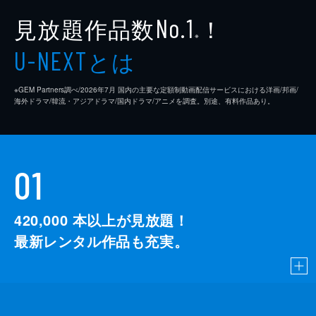
見放題作品数
！
No.1
※
とは
U-NEXT
※GEM Partners調べ/2026年7⽉ 国内の主要な定額制動画配信サービスにおける洋画/邦画/
海外ドラマ/韓流・アジアドラマ/国内ドラマ/アニメを調査。別途、有料作品あり。
01
420,000
本以上が見放題！
最新レンタル作品も充実。