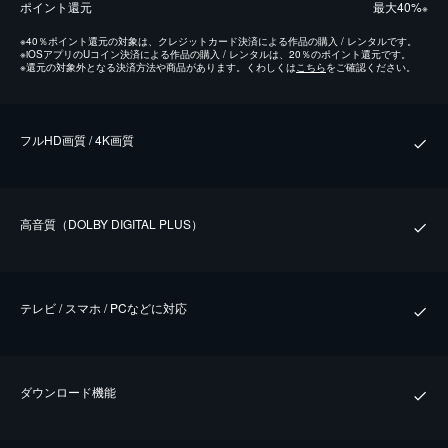
ポイント還元
最⼤40%
※
※
40％ポイント還元の対象は、クレジットカード決済による作品の購入 / レンタルです。
※
iOSアプリのUコイン決済による作品の購入 / レンタルは、20％のポイント還元です。
※
還元の対象外となる決済方法や商品があります。くわしくは
こちら
をご確認ください。
フルHD画質 / 4K画質
⾼⾳質（DOLBY DIGITAL PLUS）
テレビ / スマホ / PCなどに対応
ダウンロード機能