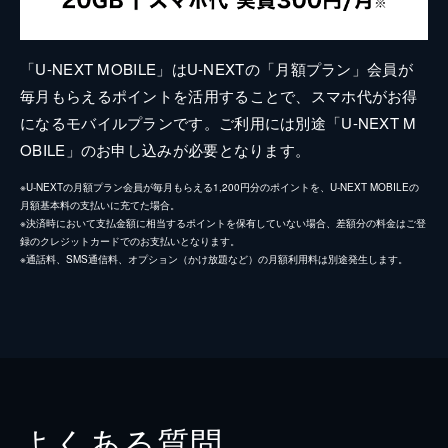
「U-NEXT MOBILE」はU-NEXTの「月額プラン」会員が
毎月もらえるポイントを活用することで、スマホ代がお得
になるモバイルプランです。ご利用には別途「U-NEXT M
OBILE」のお申し込みが必要となります。
※U-NEXTの月額プラン会員が毎月もらえる1,200円分のポイントを、U-NEXT MOBILEの
月額基本料の支払いに充てた場合。
※決済時において支払金額に相当するポイントを保有していない場合、差額分の料金はご登
録のクレジットカードでのお支払いとなります。
※通話料、SMS通信料、オプション（かけ放題など）の月額利用料は別途発生します。
よくある質問