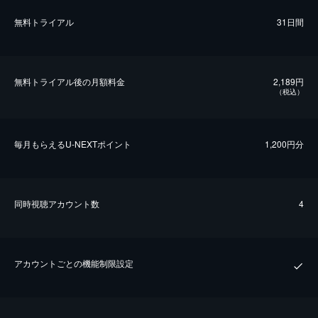
無料トライアル
31日間
無料トライアル後の⽉額料金
2,189円
（税込）
毎⽉もらえるU-NEXTポイント
1,200円分
同時視聴アカウント数
4
アカウントごとの機能制限設定