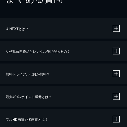
U-NEXTとは？
なぜ見放題作品とレンタル作品があるの？
無料トライアルは何が無料？
※
最大40%
ポイント還元とは？
※
※
作品によって必要なポイントが異なります。
フルHD画質 / 4K画質とは？