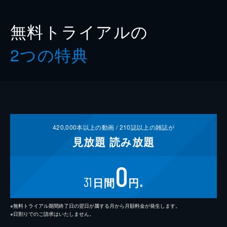
無料トライアルの
2つの特典
420,000
本以上の動画 /
210
誌以上の雑誌が
見放題
読み放題
0
31
日間
円
※
※無料トライアル期間終了日の翌日が属する月から月額料金が発生します。
※日割りでのご請求はいたしません。