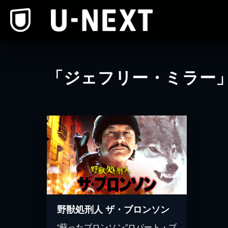
本文へスキップ
「ジェフリー・ミラー
野獣処刑人 ザ・ブロンソン
“蘇ったブロンソン”ロバート・ブ