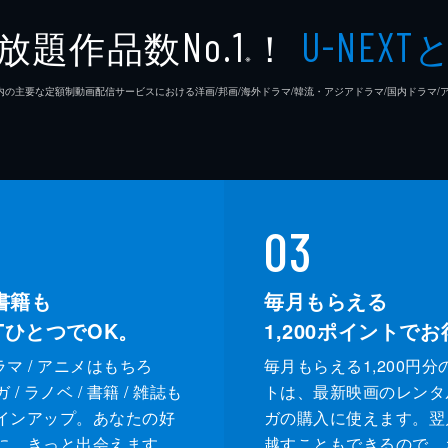
放題作品数
！
No.1
U-NEXT
※
26年7⽉ 国内の主要な定額制動画配信サービスにおける洋画/邦画/海外ドラマ/韓流・アジアドラマ/国内ドラ
03
書籍も
毎月もらえる
XTひとつでOK。
1,200
ポイントでお
ドラマ / アニメはもちろ
毎月もらえる1,200円分
/ ラノベ / 書籍 / 雑誌も
トは、最新映画のレンタ
インアップ。あなたの好
ガの購入に使えます。翌
に、きっと出会えます。
越すこともできるので、