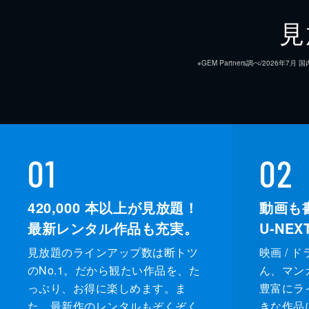
見
※GEM Partners調べ/20
01
02
420,000
本以上が見放題！
動画も
最新レンタル作品も充実。
U-NE
見放題のラインアップ数は断トツ
映画 / 
のNo.1。だから観たい作品を、た
ん、マンガ 
っぷり、お得に楽しめます。ま
豊富にラ
た、最新作のレンタルもぞくぞく
きな作品