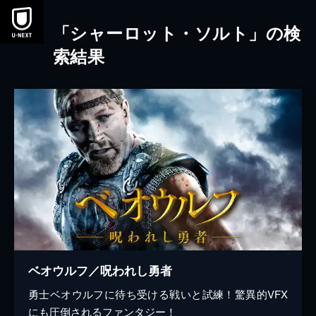
本文へスキップ
「シャーロット・ソルト」の検
索結果
ベオウルフ／呪われし勇者
勇士ベオウルフに待ち受ける戦いと試練！驚異的VFX
にも圧倒されるファンタジー！