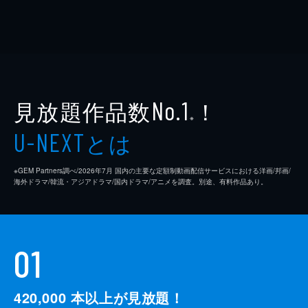
見放題作品数
！
No.1
※
とは
U-NEXT
※GEM Partners調べ/2026年7⽉ 国内の主要な定額制動画配信サービスにおける洋画/邦画/
海外ドラマ/韓流・アジアドラマ/国内ドラマ/アニメを調査。別途、有料作品あり。
01
420,000
本以上が見放題！