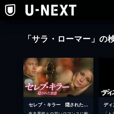
本文へスキップ
「サラ・ローマー」の
セレブ・キラー 隠された思惑
ディ
有名男性との甘いロマンスに酔
「ト