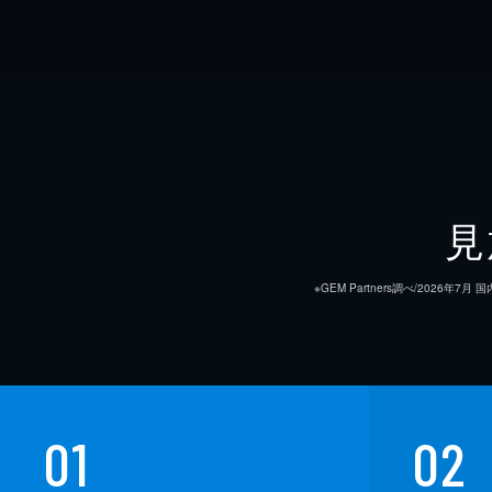
見
※GEM Partners調べ/20
01
02