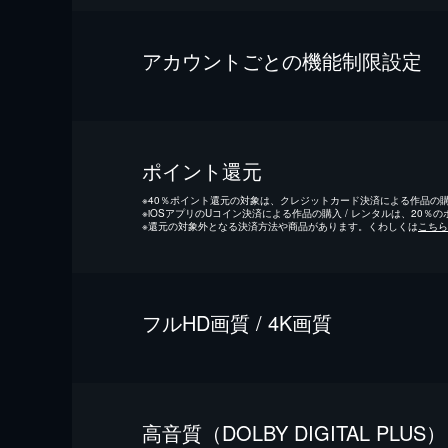
アカウントごとの機能制限設定
ポイント還元
※
40％ポイント還元の対象は、クレジットカード決済による作品の購入
※
iOSアプリのUコイン決済による作品の購入 / レンタルは、20％
※
還元の対象外となる決済方法や商品があります。くわしくは
こちら
フルHD画質 / 4K画質
⾼⾳質（DOLBY DIGITAL PLUS）