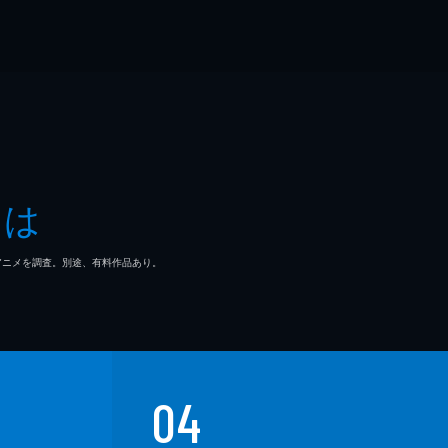
とは
マ/アニメを調査。別途、有料作品あり。
04