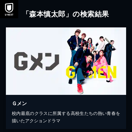
本文へスキップ
「森本慎太郎」の検索結果
Ｇメン
校内最底のクラスに所属する高校生たちの熱い青春を
描いたアクションドラマ