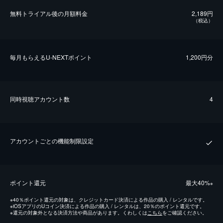
無料トライアル後の⽉額料金
2,189円
（税込）
毎⽉もらえるU-NEXTポイント
1,200円分
同時視聴アカウント数
4
アカウントごとの機能制限設定
ポイント還元
最⼤40%
※
※
40％ポイント還元の対象は、クレジットカード決済による作品の購入 / レンタルです。
※
iOSアプリのUコイン決済による作品の購入 / レンタルは、20％のポイント還元です。
※
還元の対象外となる決済方法や商品があります。くわしくは
こちら
をご確認ください。