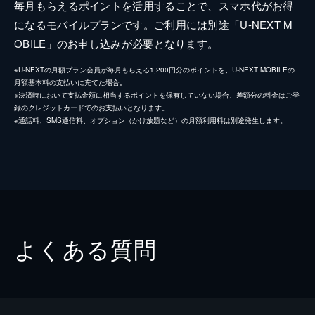
毎月もらえるポイントを活用することで、スマホ代がお得
になるモバイルプランです。ご利用には別途「U-NEXT M
OBILE」のお申し込みが必要となります。
※U-NEXTの月額プラン会員が毎月もらえる1,200円分のポイントを、U-NEXT MOBILEの
月額基本料の支払いに充てた場合。
※決済時において支払金額に相当するポイントを保有していない場合、差額分の料金はご登
録のクレジットカードでのお支払いとなります。
※通話料、SMS通信料、オプション（かけ放題など）の月額利用料は別途発生します。
よくある質問