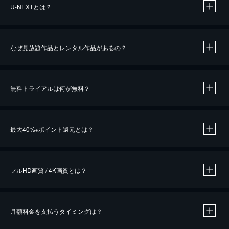
U-NEXTとは？
なぜ見放題作品とレンタル作品があるの？
無料トライアルは何が無料？
※
最大40%
ポイント還元とは？
※
※
作品によって必要なポイントが異なります。
フルHD画質 / 4K画質とは？
月額料金を支払うタイミングは？
※
40％ポイント還元の対象は、クレジットカード決済による作品の購入 / レンタルです。
※
iOSアプリのUコイン決済による作品の購入 / レンタルは、20％のポイント還元です。
※
還元の対象外となる決済方法や商品があります。くわしくは
こちら
をご確認ください。