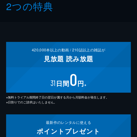
2つの特典
420,000
本以上の動画 /
210
誌以上の雑誌が
見放題
読み放題
0
31
日間
円
※
※無料トライアル期間終了日の翌日が属する月から月額料金が発生します。
※日割りでのご請求はいたしません。
最新作の
レンタルに使える
ポイント
プレゼント