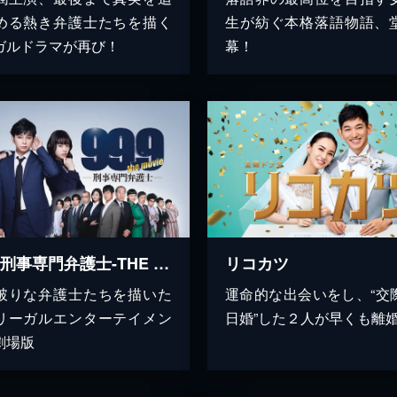
める熱き弁護士たちを描く
生が紡ぐ本格落語物語、
ガルドラマが再び！
幕！
99.9-刑事専門弁護士-THE MOVIE
リコカツ
破りな弁護士たちを描いた
運命的な出会いをし、“交
リーガルエンターテイメン
日婚”した２人が早くも離
劇場版