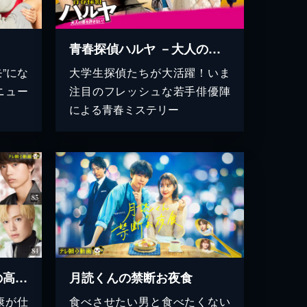
青春探偵ハルヤ －大人の悪を許さない！－
”にな
大学生探偵たちが大活躍！いま
ニュー
注目のフレッシュな若手俳優陣
による青春ミステリー
もしも、イケメンだけの高校があったら
月読くんの禁断お夜食
康が仕
食べさせたい男と食べたくない