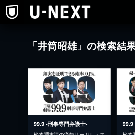
本文へスキップ
「井筒昭雄」の検索結
99.9 -刑事専門弁護士-
松本潤主演の痛快リーガル・エ
松本