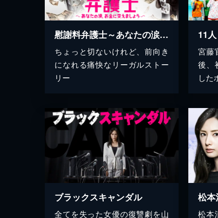
慰謝料弁護士～あなたの涙、お金に変えましょう～
11
ちょっと切ないけれど、前向き
宮藤
になれる痛快なリーガルストー
後、
リー
した
ブラックスキャンダル
全てを失った女優の復讐劇を山
松本