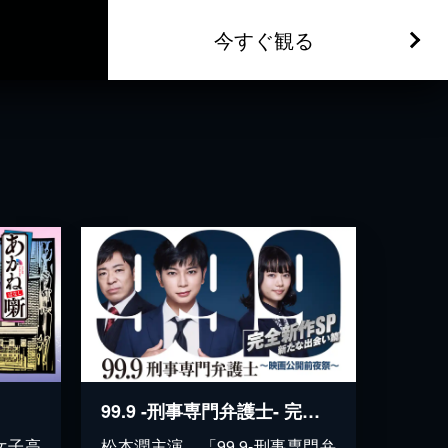
今すぐ観る
99.9 -刑事専門弁護士- 完全新作SP新たな出会い篇～映画公開前夜祭～
女子高
松本潤主演。「99.9-刑事専門弁