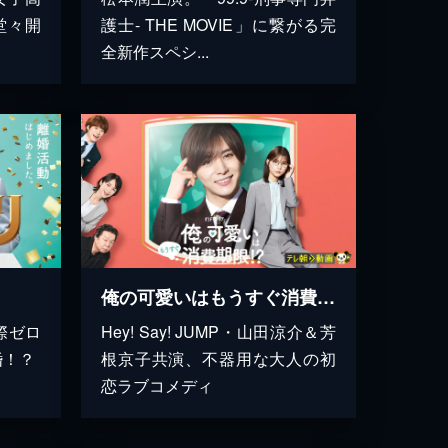
堂々開
護士- THE MOVIE」に繋がる完
全新作スペシ...
俺の可愛いはもうすぐ消費期限!?
際ゼロ
Hey! Say! JUMP・山田涼介＆芳
婚！？
根京子共演、不器用な大人の初
恋ラブコメディ