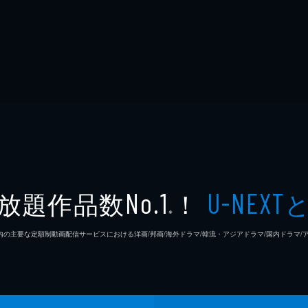
放題作品数
！
No.1
U-NEXT
※
26年7⽉ 国内の主要な定額制動画配信サービスにおける洋画/邦画/海外ドラマ/韓流・アジアドラマ/国内ドラ