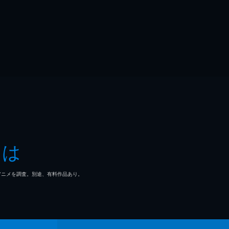
とは
マ/アニメを調査。別途、有料作品あり。