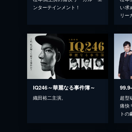
ンターテインメント！
い求
リー
IQ246～華麗なる事件簿～
織田裕二主演。
超型
痛快
トの