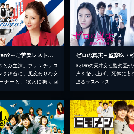
Heaven?～ご苦楽レストラン～
さとみ主演。フレンチレス
IQ150の天才女性監察医が
ンを舞台に、風変わりな女
声を拾い上げ、死体に潜
ーナーと、彼女に振り回
迫るサスペンス