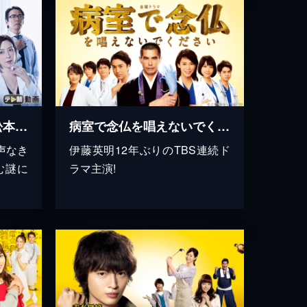
ゼロの真実～監察医・松本真央～
病室で念仏を唱えないでください
声なき
伊藤英明12年ぶりのTBS連続ド
む謎に
ラマ主演!