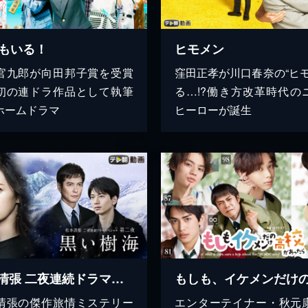
人もいる！
ヒモメン
官九郎が向田邦子賞を受賞
窪田正孝が川口春奈の“ヒモ
初の連ドラ作品として執筆
る…!?働き方改革時代の
ホームドラマ
ヒーローが誕生
松本清張 二夜連続ドラマスペシャル 第二夜 黒い樹海
清張の傑作旅情ミステリー
エンターテイナー・秋元