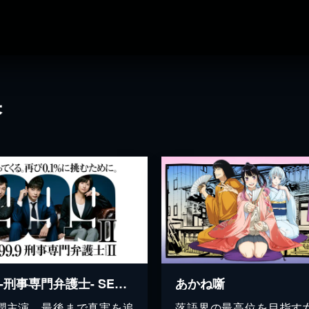
果
99.9 -刑事専門弁護士- SEASONII
あかね噺
潤主演、最後まで真実を追
落語界の最高位を目指す