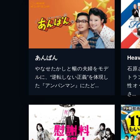
あんぱん
やなせたかしと暢の夫婦をモデ
石原
ルに、“逆転しない正義”を体現し
トラ
た『アンパンマン』にたど...
性オ
さ...