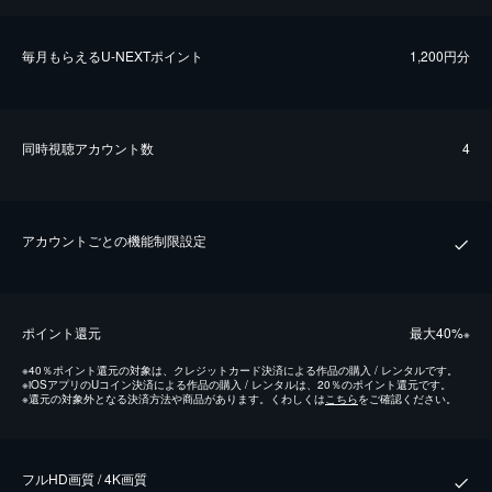
毎⽉もらえるU-NEXTポイント
1,200円分
同時視聴アカウント数
4
アカウントごとの機能制限設定
ポイント還元
最⼤40%
※
※
40％ポイント還元の対象は、クレジットカード決済による作品の購入 / レンタルです。
※
iOSアプリのUコイン決済による作品の購入 / レンタルは、20％のポイント還元です。
※
還元の対象外となる決済方法や商品があります。くわしくは
こちら
をご確認ください。
フルHD画質 / 4K画質