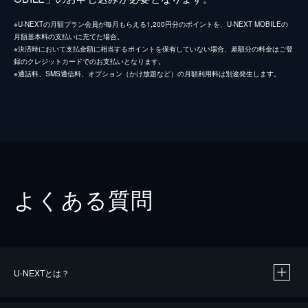
※U-NEXTの月額プラン会員が毎月もらえる1,200円分のポイントを、U-NEXT MOBILEの
月額基本料の支払いに充てた場合。
※決済時において支払金額に相当するポイントを保有していない場合、差額分の料金はご登
録のクレジットカードでのお支払いとなります。
※通話料、SMS通信料、オプション（かけ放題など）の月額利用料は別途発生します。
よくある質問
U-NEXTとは？