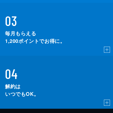
03
毎月もらえる
1,200
ポイントでお得に。
04
解約は
いつでもOK。