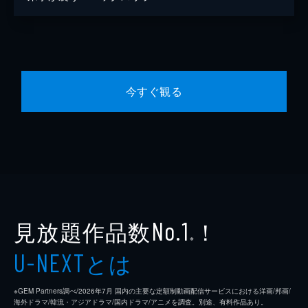
今すぐ観る
見放題作品数
！
No.1
※
とは
U-NEXT
※GEM Partners調べ/2026年7⽉ 国内の主要な定額制動画配信サービスにおける洋画/邦画/
海外ドラマ/韓流・アジアドラマ/国内ドラマ/アニメを調査。別途、有料作品あり。