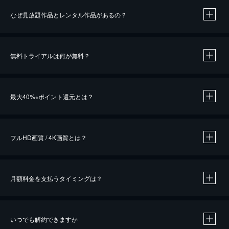
なぜ見放題作品とレンタル作品があるの？
無料トライアルは何が無料？
※
最大40%
ポイント還元とは？
※
※
作品によって必要なポイントが異なります。
フルHD画質 / 4K画質とは？
月額料金を支払うタイミングは？
※
40％ポイント還元の対象は、クレジットカード決済による作品の購入 / レンタルです。
※
iOSアプリのUコイン決済による作品の購入 / レンタルは、20％のポイント還元です。
※
還元の対象外となる決済方法や商品があります。くわしくは
こちら
をご確認ください。
いつでも解約できますか