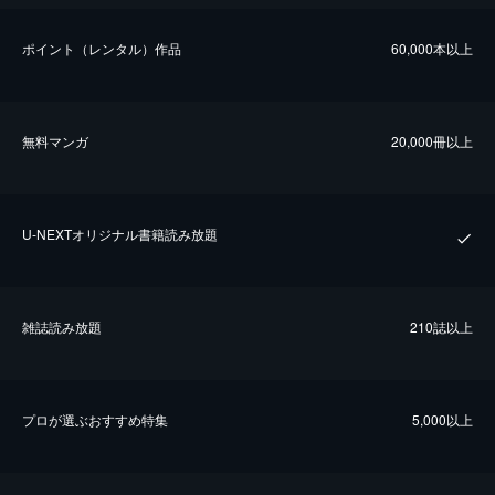
ポイント（レンタル）作品
60,000本以上
無料マンガ
20,000冊以上
U-NEXTオリジナル書籍読み放題
雑誌読み放題
210誌以上
プロが選ぶおすすめ特集
5,000以上