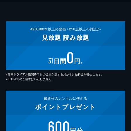
420,000
本以上の動画 /
210
誌以上の雑誌が
見放題
読み放題
0
31
日間
円
※
※無料トライアル期間終了日の翌日が属する月から月額料金が発生します。
※日割りでのご請求はいたしません。
最新作の
レンタルに使える
ポイント
プレゼント
600
円分