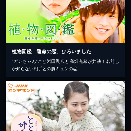
植物図鑑 運命の恋、ひろいました
“ガンちゃん”こと岩田剛典と高畑充希が共演！名前し
か知らない相手との胸キュンの恋