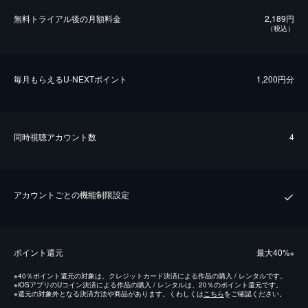
無料トライアル後の⽉額料金
2,189円
（税込）
毎⽉もらえるU-NEXTポイント
1,200円分
同時視聴アカウント数
4
アカウントごとの機能制限設定
ポイント還元
最⼤40%
※
※
40％ポイント還元の対象は、クレジットカード決済による作品の購入 / レンタルです。
※
iOSアプリのUコイン決済による作品の購入 / レンタルは、20％のポイント還元です。
※
還元の対象外となる決済方法や商品があります。くわしくは
こちら
をご確認ください。