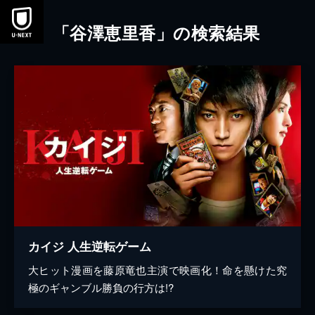
本文へスキップ
「谷澤恵里香」の検索結果
カイジ 人生逆転ゲーム
大ヒット漫画を藤原竜也主演で映画化！命を懸けた究
極のギャンブル勝負の行方は!?