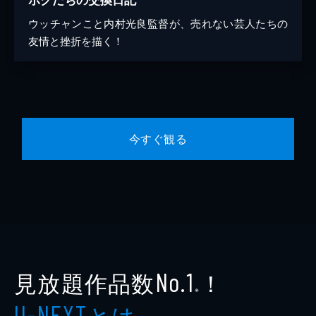
ウッチャンこと内村光良監督が、売れない芸人たちの
友情と挫折を描く！
今すぐ観る
見放題作品数
！
No.1
※
とは
U-NEXT