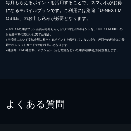
毎月もらえるポイントを活用することで、スマホ代がお得
になるモバイルプランです。ご利用には別途「U-NEXT M
OBILE」のお申し込みが必要となります。
※U-NEXTの月額プラン会員が毎月もらえる1,200円分のポイントを、U-NEXT MOBILEの
月額基本料の支払いに充てた場合。
※決済時において支払金額に相当するポイントを保有していない場合、差額分の料金はご登
録のクレジットカードでのお支払いとなります。
※通話料、SMS通信料、オプション（かけ放題など）の月額利用料は別途発生します。
よくある質問