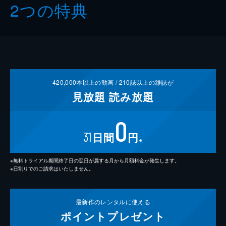
2つの特典
420,000
本以上の動画 /
210
誌以上の雑誌が
見放題
読み放題
0
31
日間
円
※
※無料トライアル期間終了日の翌日が属する月から月額料金が発生します。
※日割りでのご請求はいたしません。
最新作の
レンタルに使える
ポイント
プレゼント