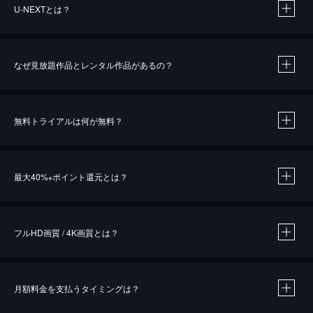
U-NEXTとは？
なぜ見放題作品とレンタル作品があるの？
無料トライアルは何が無料？
※
最大40%
ポイント還元とは？
※
※
作品によって必要なポイントが異なります。
フルHD画質 / 4K画質とは？
月額料金を支払うタイミングは？
※
40％ポイント還元の対象は、クレジットカード決済による作品の購入 / レンタルです。
※
iOSアプリのUコイン決済による作品の購入 / レンタルは、20％のポイント還元です。
※
還元の対象外となる決済方法や商品があります。くわしくは
こちら
をご確認ください。