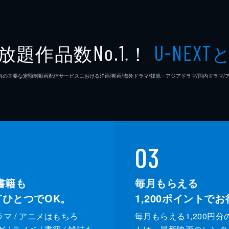
放題作品数
！
No.1
U-NEXT
※
26年7⽉ 国内の主要な定額制動画配信サービスにおける洋画/邦画/海外ドラマ/韓流・アジアドラマ/国内ドラ
03
書籍も
毎月もらえる
XTひとつでOK。
1,200
ポイントでお
ドラマ / アニメはもちろ
毎月もらえる1,200円分