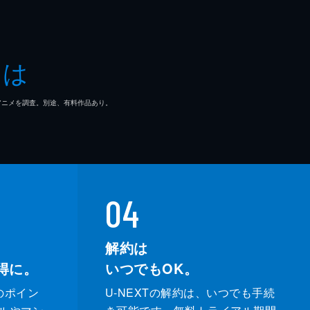
とは
マ/アニメを調査。別途、有料作品あり。
04
解約は
得に。
いつでもOK。
のポイン
U-NEXTの解約は、いつでも手続