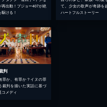
が再出動！プジョー407が絶
て。少女の歌声が奇跡を
を駆ける！
ハートフルストーリー
裁判
無罪か、有罪か？イヌの罪
う裁判を描いた実話に基づ
廷コメディ