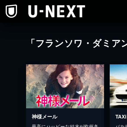
本文へスキップ
「フランソワ・ダミア
神様メール
TAXi
最高にハッピーな結末が欧州各
バカ