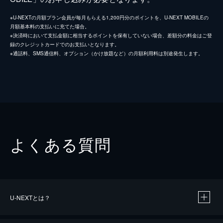
※U-NEXTの月額プラン会員が毎月もらえる1,200円分のポイントを、U-NEXT MOBILEの
月額基本料の支払いに充てた場合。
※決済時において支払金額に相当するポイントを保有していない場合、差額分の料金はご登
録のクレジットカードでのお支払いとなります。
※通話料、SMS通信料、オプション（かけ放題など）の月額利用料は別途発生します。
よくある質問
U-NEXTとは？