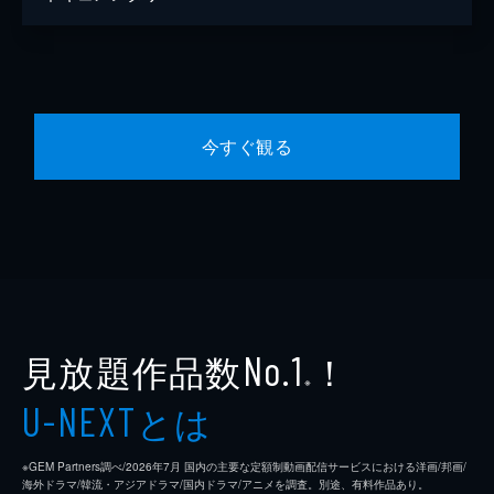
今すぐ観る
見放題作品数
！
No.1
※
とは
U-NEXT
※GEM Partners調べ/2026年7⽉ 国内の主要な定額制動画配信サービスにおける洋画/邦画/
海外ドラマ/韓流・アジアドラマ/国内ドラマ/アニメを調査。別途、有料作品あり。