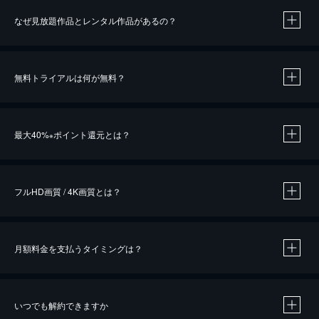
なぜ見放題作品とレンタル作品があるの？
無料トライアルは何が無料？
※
最大40%
ポイント還元とは？
※
※
作品によって必要なポイントが異なります。
フルHD画質 / 4K画質とは？
月額料金を支払うタイミングは？
※
40％ポイント還元の対象は、クレジットカード決済による作品の購入 / レンタルです。
※
iOSアプリのUコイン決済による作品の購入 / レンタルは、20％のポイント還元です。
※
還元の対象外となる決済方法や商品があります。くわしくは
こちら
をご確認ください。
いつでも解約できますか