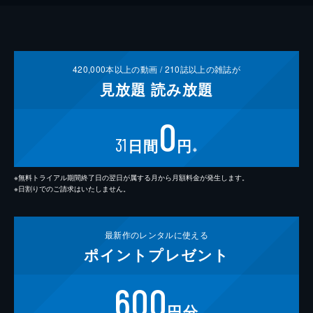
420,000
本以上の動画 /
210
誌以上の雑誌が
見放題
読み放題
0
31
日間
円
※
※無料トライアル期間終了日の翌日が属する月から月額料金が発生します。
※日割りでのご請求はいたしません。
最新作の
レンタルに使える
ポイント
プレゼント
600
円分