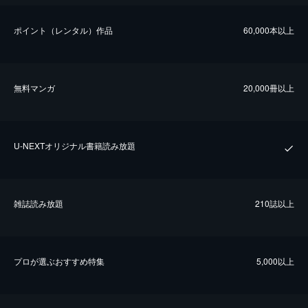
ポイント（レンタル）作品
60,000本以上
無料マンガ
20,000冊以上
U-NEXTオリジナル書籍読み放題
雑誌読み放題
210誌以上
プロが選ぶおすすめ特集
5,000以上