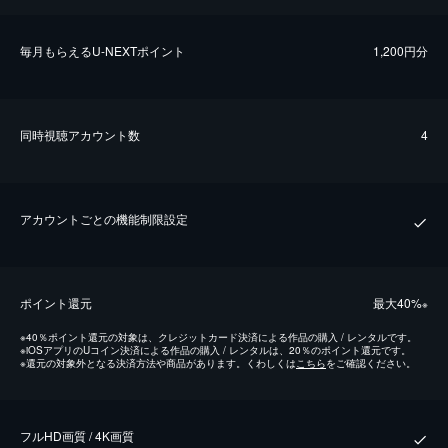
毎⽉もらえるU-NEXTポイント
1,200円分
同時視聴アカウント数
4
アカウントごとの機能制限設定
ポイント還元
最⼤40%
※
※
40％ポイント還元の対象は、クレジットカード決済による作品の購入 / レンタルです。
※
iOSアプリのUコイン決済による作品の購入 / レンタルは、20％のポイント還元です。
※
還元の対象外となる決済方法や商品があります。くわしくは
こちら
をご確認ください。
フルHD画質 / 4K画質