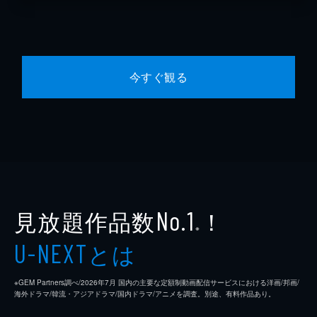
今すぐ観る
見放題作品数
！
No.1
※
とは
U-NEXT
※GEM Partners調べ/2026年7⽉ 国内の主要な定額制動画配信サービスにおける洋画/邦画/
海外ドラマ/韓流・アジアドラマ/国内ドラマ/アニメを調査。別途、有料作品あり。