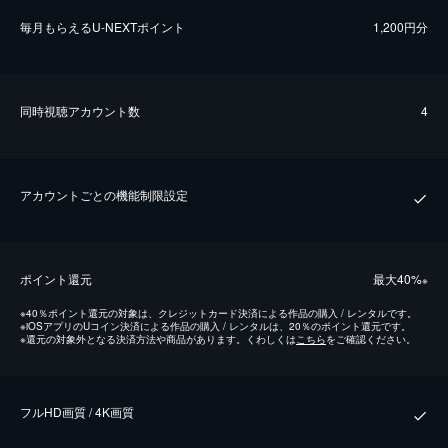
毎⽉もらえるU-NEXTポイント
1,200円分
同時視聴アカウント数
4
アカウントごとの機能制限設定
ポイント還元
最⼤40%
※
※
40％ポイント還元の対象は、クレジットカード決済による作品の購入 / レンタルです。
※
iOSアプリのUコイン決済による作品の購入 / レンタルは、20％のポイント還元です。
※
還元の対象外となる決済方法や商品があります。くわしくは
こちら
をご確認ください。
フルHD画質 / 4K画質