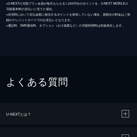
※U-NEXTの月額プラン会員が毎月もらえる1,200円分のポイントを、U-NEXT MOBILEの
月額基本料の支払いに充てた場合。
※決済時において支払金額に相当するポイントを保有していない場合、差額分の料金はご登
録のクレジットカードでのお支払いとなります。
※通話料、SMS通信料、オプション（かけ放題など）の月額利用料は別途発生します。
よくある質問
U-NEXTとは？