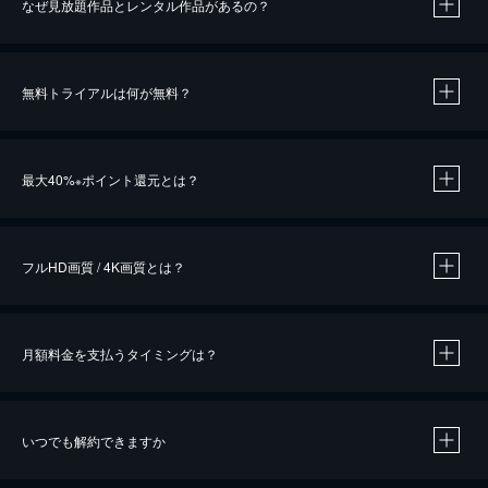
なぜ見放題作品とレンタル作品があるの？
無料トライアルは何が無料？
※
最大40%
ポイント還元とは？
※
※
作品によって必要なポイントが異なります。
フルHD画質 / 4K画質とは？
月額料金を支払うタイミングは？
※
40％ポイント還元の対象は、クレジットカード決済による作品の購入 / レンタルです。
※
iOSアプリのUコイン決済による作品の購入 / レンタルは、20％のポイント還元です。
※
還元の対象外となる決済方法や商品があります。くわしくは
こちら
をご確認ください。
いつでも解約できますか