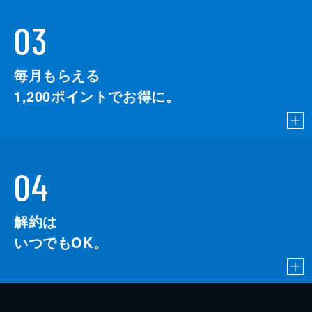
03
毎月もらえる
1,200
ポイントでお得に。
04
解約は
いつでもOK。