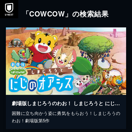
本文へスキップ
「COWCOW」の検索結果
劇場版しまじろうのわお！ しまじろうと にじのオアシス
困難に立ち向かう姿に勇気をもらおう！しまじろうの
わお！劇場版第5作