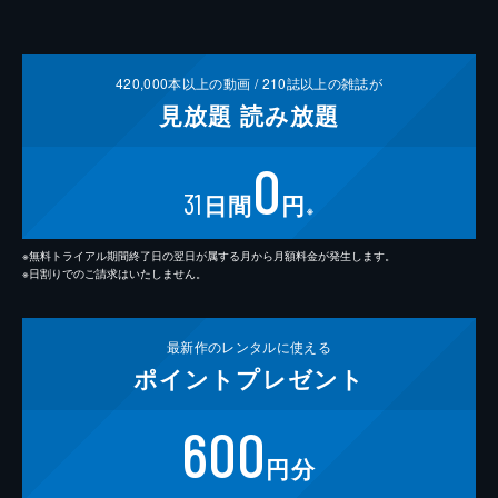
420,000
本以上の動画 /
210
誌以上の雑誌が
見放題
読み放題
0
31
日間
円
※
※無料トライアル期間終了日の翌日が属する月から月額料金が発生します。
※日割りでのご請求はいたしません。
最新作の
レンタルに使える
ポイント
プレゼント
600
円分