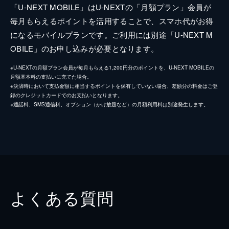
「U-NEXT MOBILE」はU-NEXTの「月額プラン」会員が
毎月もらえるポイントを活用することで、スマホ代がお得
になるモバイルプランです。ご利用には別途「U-NEXT M
OBILE」のお申し込みが必要となります。
※U-NEXTの月額プラン会員が毎月もらえる1,200円分のポイントを、U-NEXT MOBILEの
月額基本料の支払いに充てた場合。
※決済時において支払金額に相当するポイントを保有していない場合、差額分の料金はご登
録のクレジットカードでのお支払いとなります。
※通話料、SMS通信料、オプション（かけ放題など）の月額利用料は別途発生します。
よくある質問