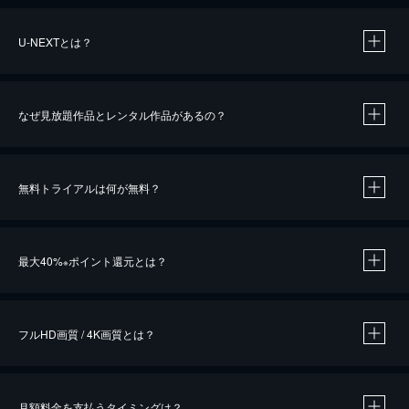
U-NEXTとは？
なぜ見放題作品とレンタル作品があるの？
無料トライアルは何が無料？
※
最大40%
ポイント還元とは？
※
※
作品によって必要なポイントが異なります。
フルHD画質 / 4K画質とは？
月額料金を支払うタイミングは？