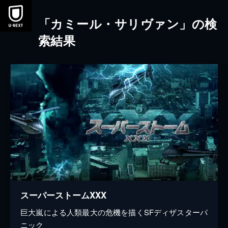
本文へスキップ
「カミール・サリヴァン」の検
索結果
スーパーストームXXX
巨大嵐による人類最大の危機を描くSFディザスターパ
ニック