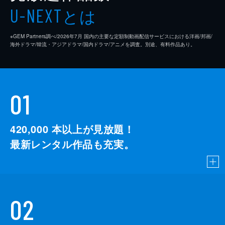
とは
U-NEXT
※GEM Partners調べ/2026年7⽉ 国内の主要な定額制動画配信サービスにおける洋画/邦画/
海外ドラマ/韓流・アジアドラマ/国内ドラマ/アニメを調査。別途、有料作品あり。
01
420,000
本以上が見放題！
最新レンタル作品も充実。
02