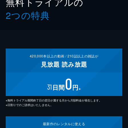
無料トライアルの
2つの特典
420,000
本以上の動画 /
210
誌以上の雑誌が
見放題
読み放題
0
31
日間
円
※
※無料トライアル期間終了日の翌日が属する月から月額料金が発生します。
※日割りでのご請求はいたしません。
最新作の
レンタルに使える