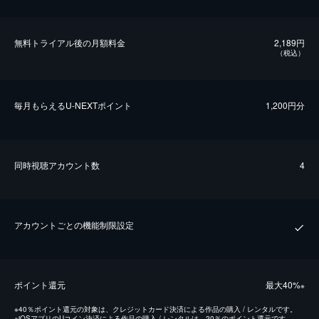
無料トライアル後の⽉額料金
2,189円
（税込）
毎⽉もらえるU-NEXTポイント
1,200円分
同時視聴アカウント数
4
アカウントごとの機能制限設定
ポイント還元
最⼤40%
※
※
40％ポイント還元の対象は、クレジットカード決済による作品の購入 / レンタルです。
※
iOSアプリのUコイン決済による作品の購入 / レンタルは、20％のポイント還元です。