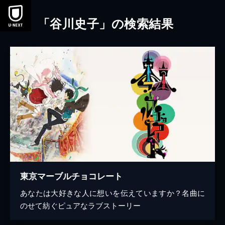
本文へスキップ
「谷川史子」の検索結果
東京マーブルチョコレート
あなたは大好きな人に想いを伝えていますか？名曲に
のせて紡ぐピュアなラブストーリー