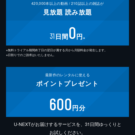
420,000
本以上の動画 /
210
誌以上の雑誌が
見放題
読み放題
0
31
日間
円
※
※無料トライアル期間終了日の翌日が属する月から月額料金が発生します。
※日割りでのご請求はいたしません。
最新作の
レンタルに使える
ポイント
プレゼント
600
円分
U-NEXTがお届けするサービスを、31日間ゆっくりと
お試しください。