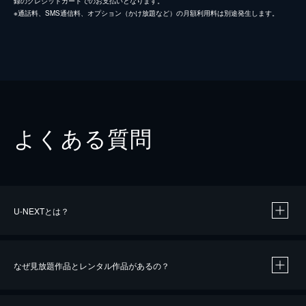
録のクレジットカードでのお支払いとなります。
※通話料、SMS通信料、オプション（かけ放題など）の月額利用料は別途発生します。
よくある質問
U-NEXTとは？
なぜ見放題作品とレンタル作品があるの？