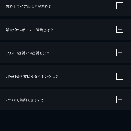
無料トライアルは何が無料？
※
最大40%
ポイント還元とは？
※
※
作品によって必要なポイントが異なります。
フルHD画質 / 4K画質とは？
月額料金を支払うタイミングは？
※
40％ポイント還元の対象は、クレジットカード決済による作品の購入 / レンタルです。
※
iOSアプリのUコイン決済による作品の購入 / レンタルは、20％のポイント還元です。
※
還元の対象外となる決済方法や商品があります。くわしくは
こちら
をご確認ください。
いつでも解約できますか