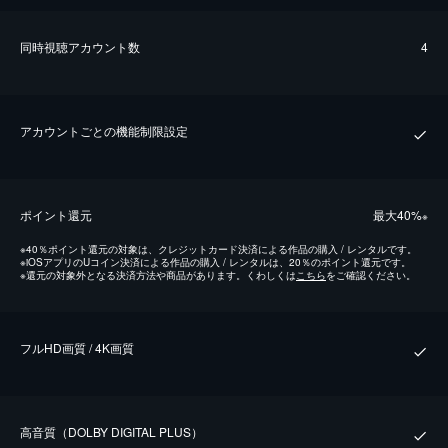
同時視聴アカウント数
4
アカウントごとの機能制限設定
ポイント還元
最⼤40%
※
※
40％ポイント還元の対象は、クレジットカード決済による作品の購入 / レンタルです。
※
iOSアプリのUコイン決済による作品の購入 / レンタルは、20％のポイント還元です。
※
還元の対象外となる決済方法や商品があります。くわしくは
こちら
をご確認ください。
フルHD画質 / 4K画質
⾼⾳質（DOLBY DIGITAL PLUS）