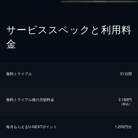
サービススペックと利用料
金
無料トライアル
31日間
無料トライアル後の⽉額料金
2,189円
（税込）
毎⽉もらえるU-NEXTポイント
1,200円分