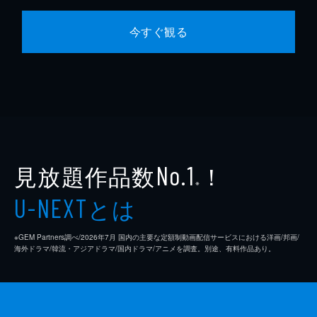
今すぐ観る
見放題作品数
！
No.1
※
とは
U-NEXT
※GEM Partners調べ/2026年7⽉ 国内の主要な定額制動画配信サービスにおける洋画/邦画/
海外ドラマ/韓流・アジアドラマ/国内ドラマ/アニメを調査。別途、有料作品あり。