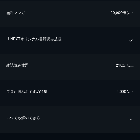
無料マンガ
20,000冊以上
U-NEXTオリジナル書籍読み放題
雑誌読み放題
210誌以上
プロが選ぶおすすめ特集
5,000以上
いつでも解約できる