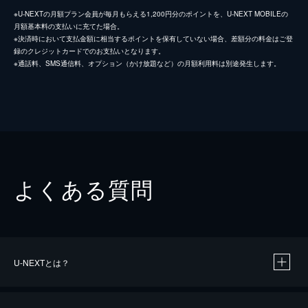
※U-NEXTの月額プラン会員が毎月もらえる1,200円分のポイントを、U-NEXT MOBILEの
月額基本料の支払いに充てた場合。
※決済時において支払金額に相当するポイントを保有していない場合、差額分の料金はご登
録のクレジットカードでのお支払いとなります。
※通話料、SMS通信料、オプション（かけ放題など）の月額利用料は別途発生します。
よくある質問
U-NEXTとは？