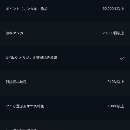
ポイント（レンタル）作品
60,000本以上
無料マンガ
20,000冊以上
U-NEXTオリジナル書籍読み放題
雑誌読み放題
210誌以上
プロが選ぶおすすめ特集
5,000以上