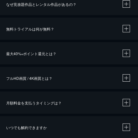
なぜ見放題作品とレンタル作品があるの？
無料トライアルは何が無料？
※
最大40%
ポイント還元とは？
※
※
作品によって必要なポイントが異なります。
フルHD画質 / 4K画質とは？
月額料金を支払うタイミングは？
※
40％ポイント還元の対象は、クレジットカード決済による作品の購入 / レンタルです。
※
iOSアプリのUコイン決済による作品の購入 / レンタルは、20％のポイント還元です。
※
還元の対象外となる決済方法や商品があります。くわしくは
こちら
をご確認ください。
いつでも解約できますか