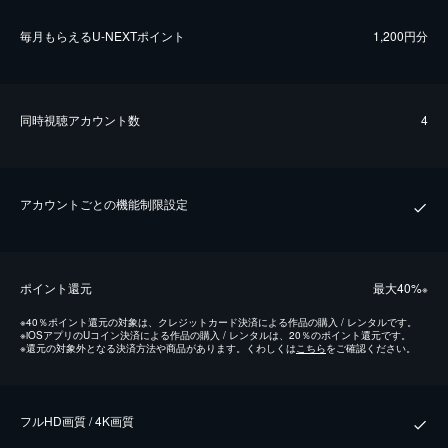
毎⽉もらえるU-NEXTポイント
1,200円分
同時視聴アカウント数
4
アカウントごとの機能制限設定
ポイント還元
最⼤40%
※
※
40％ポイント還元の対象は、クレジットカード決済による作品の購入 / レンタルです。
※
iOSアプリのUコイン決済による作品の購入 / レンタルは、20％のポイント還元です。
※
還元の対象外となる決済方法や商品があります。くわしくは
こちら
をご確認ください。
フルHD画質 / 4K画質