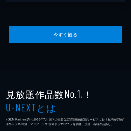
今すぐ観る
見放題作品数
！
No.1
※
とは
U-NEXT
※GEM Partners調べ/2026年7⽉ 国内の主要な定額制動画配信サービスにおける洋画/邦画/
海外ドラマ/韓流・アジアドラマ/国内ドラマ/アニメを調査。別途、有料作品あり。