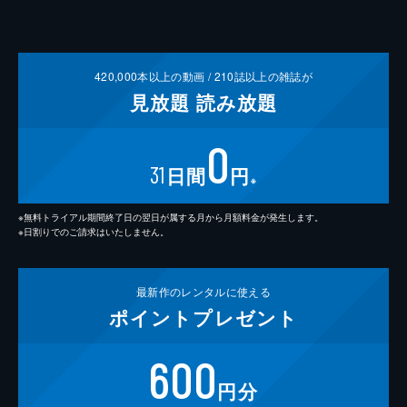
420,000
本以上の動画 /
210
誌以上の雑誌が
見放題
読み放題
0
31
日間
円
※
※無料トライアル期間終了日の翌日が属する月から月額料金が発生します。
※日割りでのご請求はいたしません。
最新作の
レンタルに使える
ポイント
プレゼント
600
円分