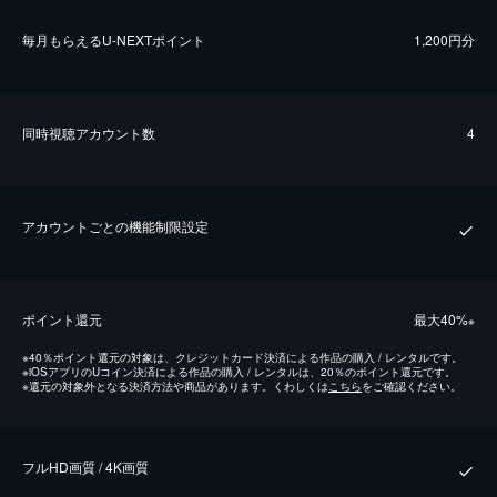
毎⽉もらえるU-NEXTポイント
1,200円分
同時視聴アカウント数
4
アカウントごとの機能制限設定
ポイント還元
最⼤40%
※
※
40％ポイント還元の対象は、クレジットカード決済による作品の購入 / レンタルです。
※
iOSアプリのUコイン決済による作品の購入 / レンタルは、20％のポイント還元です。
※
還元の対象外となる決済方法や商品があります。くわしくは
こちら
をご確認ください。
フルHD画質 / 4K画質