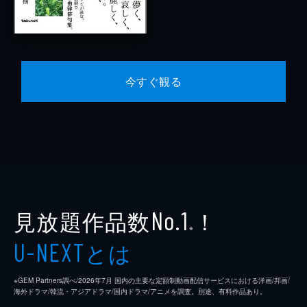
今すぐ観る
見放題作品数
！
No.1
※
とは
U-NEXT
※GEM Partners調べ/2026年7⽉ 国内の主要な定額制動画配信サービスにおける洋画/邦画/
海外ドラマ/韓流・アジアドラマ/国内ドラマ/アニメを調査。別途、有料作品あり。