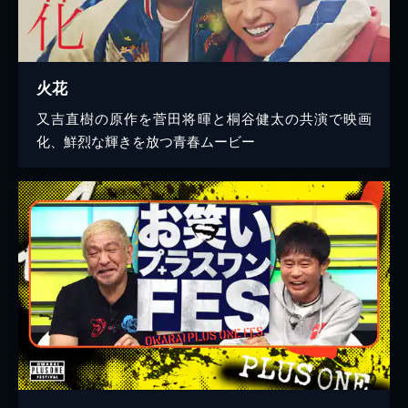
火花
又吉直樹の原作を菅田将暉と桐谷健太の共演で映画
化、鮮烈な輝きを放つ青春ムービー