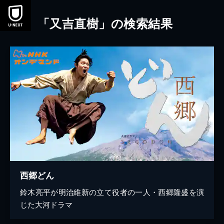
本文へスキップ
「又吉直樹」の検索結果
西郷どん
鈴木亮平が明治維新の立て役者の一人・西郷隆盛を演
じた大河ドラマ