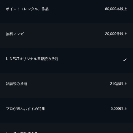
ポイント（レンタル）作品
60,000本以上
無料マンガ
20,000冊以上
U-NEXTオリジナル書籍読み放題
雑誌読み放題
210誌以上
プロが選ぶおすすめ特集
5,000以上