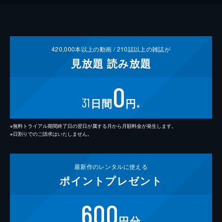
420,000
本以上の動画 /
210
誌以上の雑誌が
見放題
読み放題
0
31
日間
円
※
※無料トライアル期間終了日の翌日が属する月から月額料金が発生します。
※日割りでのご請求はいたしません。
最新作の
レンタルに使える
ポイント
プレゼント
600
円分