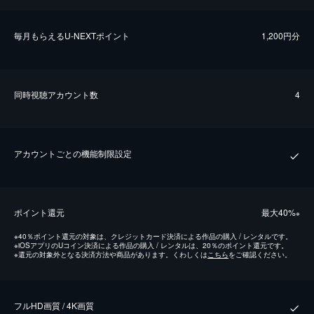
毎⽉もらえるU-NEXTポイント
1,200円分
同時視聴アカウント数
4
アカウントごとの機能制限設定
ポイント還元
最⼤40%
※
※
40％ポイント還元の対象は、クレジットカード決済による作品の購入 / レンタルです。
※
iOSアプリのUコイン決済による作品の購入 / レンタルは、20％のポイント還元です。
※
還元の対象外となる決済方法や商品があります。くわしくは
こちら
をご確認ください。
フルHD画質 / 4K画質