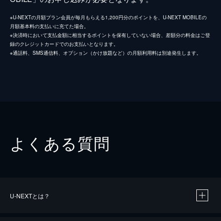
※U-NEXTの月額プラン会員が毎月もらえる1,200円分のポイントを、U-NEXT MOBILEの
月額基本料の支払いに充てた場合。
※決済時において支払金額に相当するポイントを保有していない場合、差額分の料金はご登
録のクレジットカードでのお支払いとなります。
※通話料、SMS通信料、オプション（かけ放題など）の月額利用料は別途発生します。
よくある質問
U-NEXTとは？