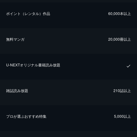
ポイント（レンタル）作品
60,000本以上
無料マンガ
20,000冊以上
U-NEXTオリジナル書籍読み放題
雑誌読み放題
210誌以上
プロが選ぶおすすめ特集
5,000以上