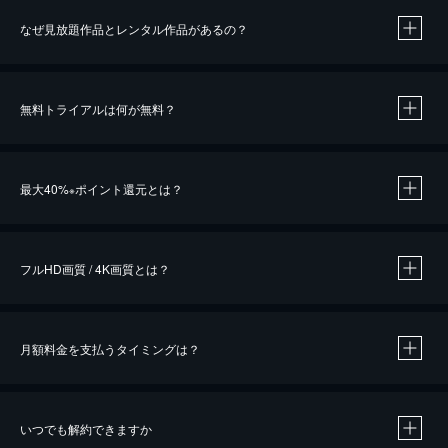
なぜ見放題作品とレンタル作品があるの？
無料トライアルは何が無料？
※
最大40%
ポイント還元とは？
※
※
作品によって必要なポイントが異なります。
フルHD画質 / 4K画質とは？
月額料金を支払うタイミングは？
※
40％ポイント還元の対象は、クレジットカード決済による作品の購入 / レンタルです。
※
iOSアプリのUコイン決済による作品の購入 / レンタルは、20％のポイント還元です。
※
還元の対象外となる決済方法や商品があります。くわしくは
こちら
をご確認ください。
いつでも解約できますか