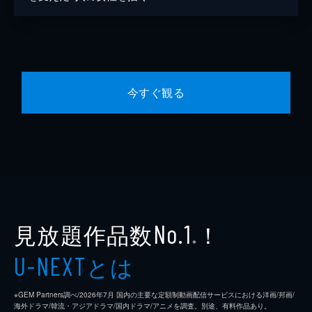
今すぐ観る
見放題作品数
！
No.1
※
とは
U-NEXT
※GEM Partners調べ/2026年7⽉ 国内の主要な定額制動画配信サービスにおける洋画/邦画/
海外ドラマ/韓流・アジアドラマ/国内ドラマ/アニメを調査。別途、有料作品あり。