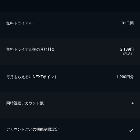
無料トライアル
31日間
無料トライアル後の⽉額料金
2,189円
（税込）
毎⽉もらえるU-NEXTポイント
1,200円分
同時視聴アカウント数
4
アカウントごとの機能制限設定