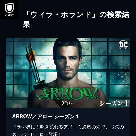
本文へスキップ
「ウィラ・ホランド」の検索結
果
ARROW／アロー シーズン１
ドラマ界にも吹き荒れるアメコミ旋風の先陣、弓矢の
スーパーヒーロー登場！