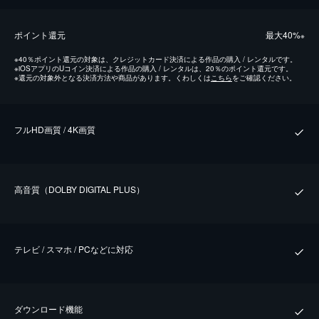
ポイント還元
最⼤40%
※
※
40％ポイント還元の対象は、クレジットカード決済による作品の購入 / レンタルです。
※
iOSアプリのUコイン決済による作品の購入 / レンタルは、20％のポイント還元です。
※
還元の対象外となる決済方法や商品があります。くわしくは
こちら
をご確認ください。
フルHD画質 / 4K画質
⾼⾳質（DOLBY DIGITAL PLUS）
テレビ / スマホ / PCなどに対応
ダウンロード機能