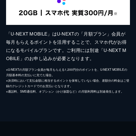
「U-NEXT MOBILE」はU-NEXTの「月額プラン」会員が
毎月もらえるポイントを活用することで、スマホ代がお得
になるモバイルプランです。ご利用には別途「U-NEXT M
OBILE」のお申し込みが必要となります。
※U-NEXTの月額プラン会員が毎月もらえる1,200円分のポイントを、U-NEXT MOBILEの
月額基本料の支払いに充てた場合。
※決済時において支払金額に相当するポイントを保有していない場合、差額分の料金はご登
録のクレジットカードでのお支払いとなります。
※通話料、SMS通信料、オプション（かけ放題など）の月額利用料は別途発生します。