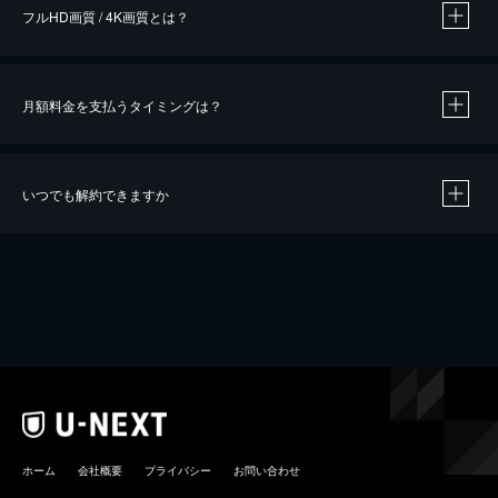
フルHD画質 / 4K画質とは？
月額料金を支払うタイミングは？
※
40％ポイント還元の対象は、クレジットカード決済による作品の購入 / レンタルです。
※
iOSアプリのUコイン決済による作品の購入 / レンタルは、20％のポイント還元です。
※
還元の対象外となる決済方法や商品があります。くわしくは
こちら
をご確認ください。
いつでも解約できますか
こちら
ホーム
会社概要
プライバシー
お問い合わせ