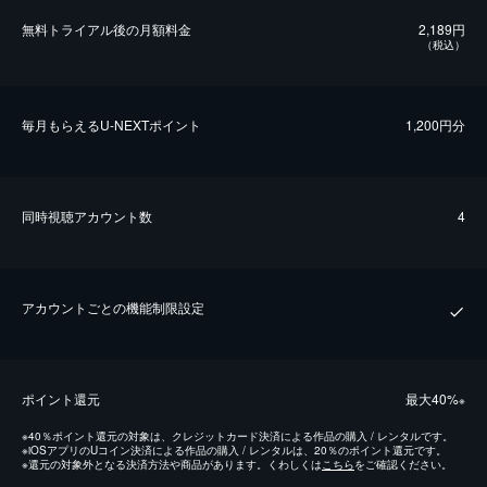
無料トライアル後の⽉額料金
2,189円
（税込）
毎⽉もらえるU-NEXTポイント
1,200円分
同時視聴アカウント数
4
アカウントごとの機能制限設定
ポイント還元
最⼤40%
※
※
40％ポイント還元の対象は、クレジットカード決済による作品の購入 / レンタルです。
※
iOSアプリのUコイン決済による作品の購入 / レンタルは、20％のポイント還元です。
※
還元の対象外となる決済方法や商品があります。くわしくは
こちら
をご確認ください。