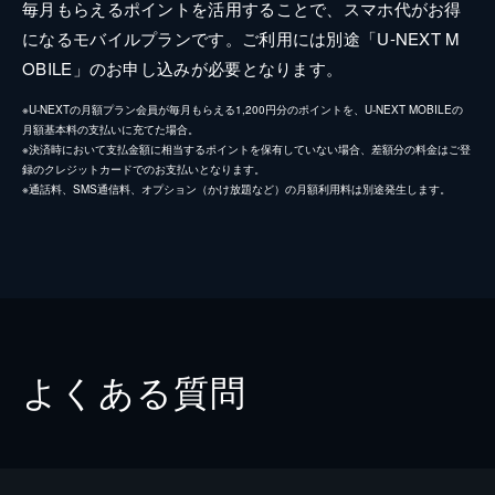
毎月もらえるポイントを活用することで、スマホ代がお得
になるモバイルプランです。ご利用には別途「U-NEXT M
OBILE」のお申し込みが必要となります。
※U-NEXTの月額プラン会員が毎月もらえる1,200円分のポイントを、U-NEXT MOBILEの
月額基本料の支払いに充てた場合。
※決済時において支払金額に相当するポイントを保有していない場合、差額分の料金はご登
録のクレジットカードでのお支払いとなります。
※通話料、SMS通信料、オプション（かけ放題など）の月額利用料は別途発生します。
よくある質問