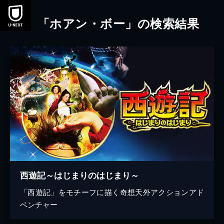
本文へスキップ
「ホアン・ボー」の検索結果
西遊記～はじまりのはじまり～
「西遊記」をモチーフに描く奇想天外アクションアド
ベンチャー