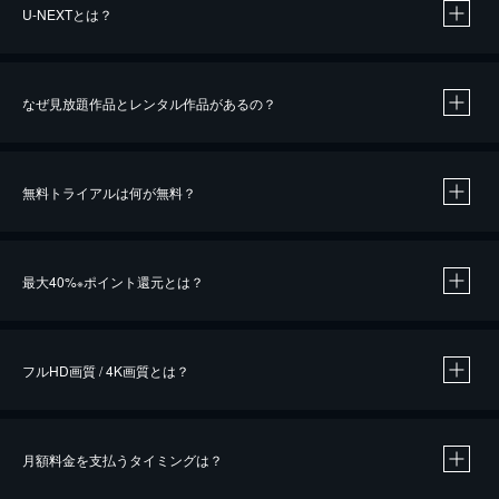
U-NEXTとは？
なぜ見放題作品とレンタル作品があるの？
無料トライアルは何が無料？
※
最大40%
ポイント還元とは？
※
※
作品によって必要なポイントが異なります。
フルHD画質 / 4K画質とは？
月額料金を支払うタイミングは？
※
40％ポイント還元の対象は、クレジットカード決済による作品の購入 / レンタルです。
※
iOSアプリのUコイン決済による作品の購入 / レンタルは、20％のポイント還元です。
※
還元の対象外となる決済方法や商品があります。くわしくは
こちら
をご確認ください。