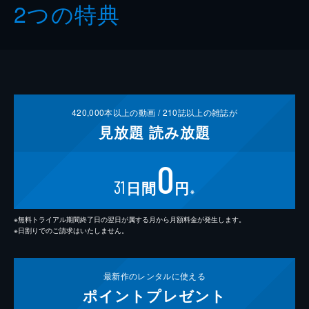
2つの特典
420,000
本以上の動画 /
210
誌以上の雑誌が
見放題
読み放題
0
31
日間
円
※
※無料トライアル期間終了日の翌日が属する月から月額料金が発生します。
※日割りでのご請求はいたしません。
最新作の
レンタルに使える
ポイント
プレゼント