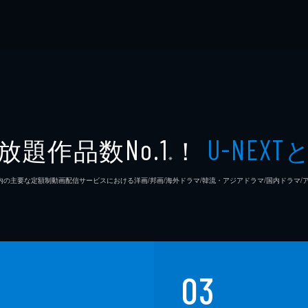
放題作品数
！
No.1
U-NEXT
※
26年7⽉ 国内の主要な定額制動画配信サービスにおける洋画/邦画/海外ドラマ/韓流・アジアドラマ/国内ドラ
03