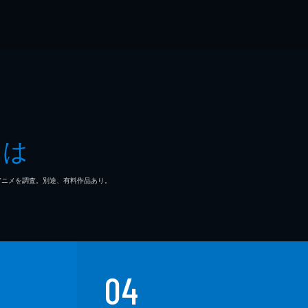
とは
マ/アニメを調査。別途、有料作品あり。
04