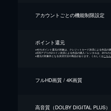
アカウントごとの機能制限設定
ポイント還元
※
40％ポイント還元の対象は、クレジットカード決済による作品の購入
※
iOSアプリのUコイン決済による作品の購入 / レンタルは、20％
※
還元の対象外となる決済方法や商品があります。くわしくは
こちら
フルHD画質 / 4K画質
⾼⾳質（DOLBY DIGITAL PLUS）