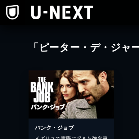
本文へスキップ
「ピーター・デ・ジャ
バンク・ジョブ
イギリスで実際に起きた強奪事