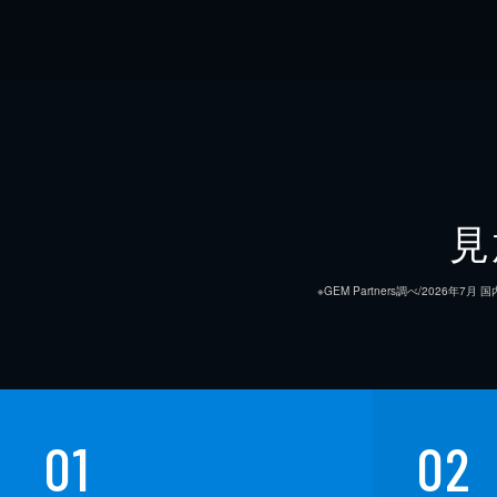
見
※GEM Partners調べ/20
01
02