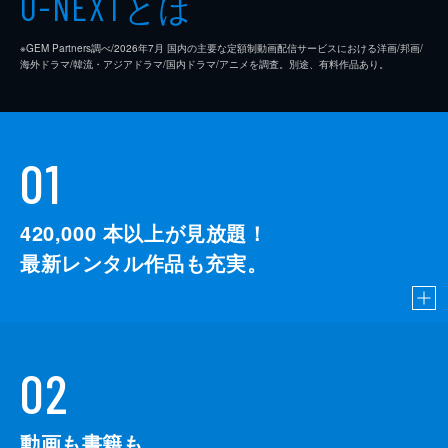
とは
U-NEXT
※GEM Partners調べ/2026年7⽉ 国内の主要な定額制動画配信サービスにおける洋画/邦画/
海外ドラマ/韓流・アジアドラマ/国内ドラマ/アニメを調査。別途、有料作品あり。
01
420,000
本以上が見放題！
最新レンタル作品も充実。
02
動画も書籍も