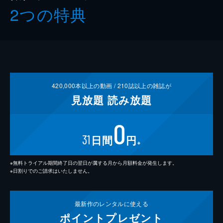
2つの特典
420,000
本以上の動画 /
210
誌以上の雑誌が
見放題
読み放題
0
31
日間
円
※
※無料トライアル期間終了日の翌日が属する月から月額料金が発生します。
※日割りでのご請求はいたしません。
最新作の
レンタルに使える
ポイント
プレゼント