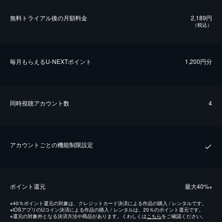
無料トライアル後の⽉額料金
2,189円
（税込）
毎⽉もらえるU-NEXTポイント
1,200円分
同時視聴アカウント数
4
アカウントごとの機能制限設定
ポイント還元
最⼤40%
※
※
40％ポイント還元の対象は、クレジットカード決済による作品の購入 / レンタルです。
※
iOSアプリのUコイン決済による作品の購入 / レンタルは、20％のポイント還元です。
※
還元の対象外となる決済方法や商品があります。くわしくは
こちら
をご確認ください。