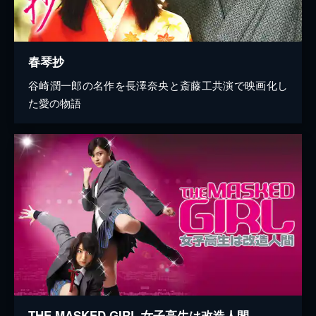
春琴抄
谷崎潤一郎の名作を長澤奈央と斎藤工共演で映画化し
た愛の物語
THE MASKED GIRL 女子高生は改造人間