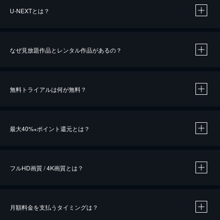
U-NEXTとは？
なぜ見放題作品とレンタル作品があるの？
無料トライアルは何が無料？
※
最大40%
ポイント還元とは？
※
※
作品によって必要なポイントが異なります。
フルHD画質 / 4K画質とは？
月額料金を支払うタイミングは？
※
40％ポイント還元の対象は、クレジットカード決済による作品の購入 / レンタルです。
※
iOSアプリのUコイン決済による作品の購入 / レンタルは、20％のポイント還元です。