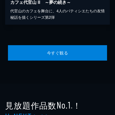
カフェ代官山 II ～夢の続き～
代官山のカフェを舞台に、4人のパティシエたちの友情
秘話を描くシリーズ第2弾
今すぐ観る
見放題作品数
！
No.1
※