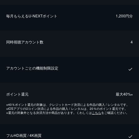
毎⽉もらえるU-NEXTポイント
1,200円分
同時視聴アカウント数
4
アカウントごとの機能制限設定
ポイント還元
最⼤40%
※
※
40％ポイント還元の対象は、クレジットカード決済による作品の購入 / レンタルです。
※
iOSアプリのUコイン決済による作品の購入 / レンタルは、20％のポイント還元です。
※
還元の対象外となる決済方法や商品があります。くわしくは
こちら
をご確認ください。
フルHD画質 / 4K画質