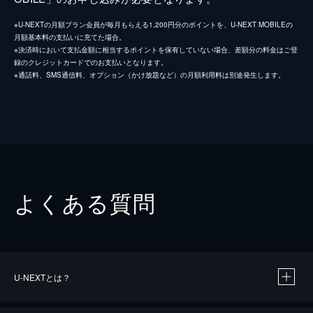
※U-NEXTの月額プラン会員が毎月もらえる1,200円分のポイントを、U-NEXT MOBILEの
月額基本料の支払いに充てた場合。
※決済時において支払金額に相当するポイントを保有していない場合、差額分の料金はご登
録のクレジットカードでのお支払いとなります。
※通話料、SMS通信料、オプション（かけ放題など）の月額利用料は別途発生します。
よくある質問
U-NEXTとは？