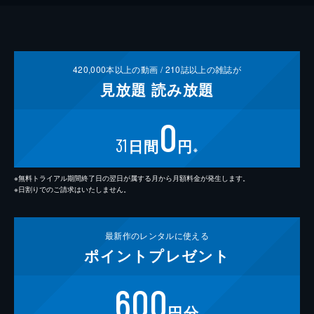
420,000
本以上の動画 /
210
誌以上の雑誌が
見放題
読み放題
0
31
日間
円
※
※無料トライアル期間終了日の翌日が属する月から月額料金が発生します。
※日割りでのご請求はいたしません。
最新作の
レンタルに使える
ポイント
プレゼント
600
円分