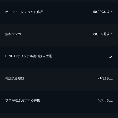
ポイント（レンタル）作品
60,000本以上
無料マンガ
20,000冊以上
U-NEXTオリジナル書籍読み放題
雑誌読み放題
210誌以上
プロが選ぶおすすめ特集
5,000以上