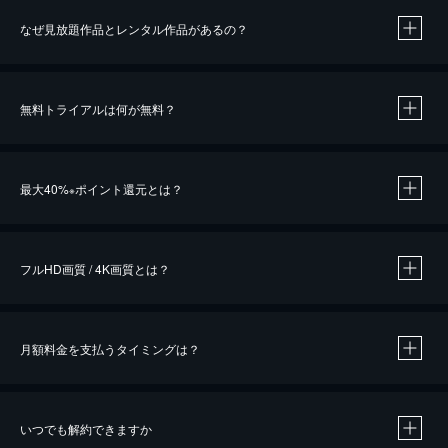
なぜ見放題作品とレンタル作品があるの？
無料トライアルは何が無料？
※
最大40%
ポイント還元とは？
※
※
作品によって必要なポイントが異なります。
フルHD画質 / 4K画質とは？
月額料金を支払うタイミングは？
※
40％ポイント還元の対象は、クレジットカード決済による作品の購入 / レンタルです。
※
iOSアプリのUコイン決済による作品の購入 / レンタルは、20％のポイント還元です。
※
還元の対象外となる決済方法や商品があります。くわしくは
こちら
をご確認ください。
いつでも解約できますか