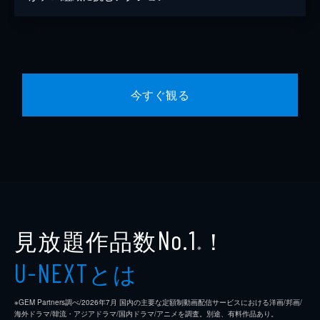
今すぐ観る
見放題作品数
！
No.1
※
とは
U-NEXT
※GEM Partners調べ/2026年7⽉ 国内の主要な定額制動画配信サービスにおける洋画/邦画/
海外ドラマ/韓流・アジアドラマ/国内ドラマ/アニメを調査。別途、有料作品あり。