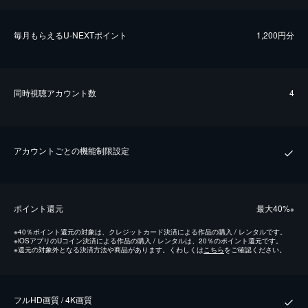
毎⽉もらえるU-NEXTポイント
1,200円分
同時視聴アカウント数
4
アカウントごとの機能制限設定
ポイント還元
最⼤40%
※
※
40％ポイント還元の対象は、クレジットカード決済による作品の購入 / レンタルです。
※
iOSアプリのUコイン決済による作品の購入 / レンタルは、20％のポイント還元です。
※
還元の対象外となる決済方法や商品があります。くわしくは
こちら
をご確認ください。
フルHD画質 / 4K画質