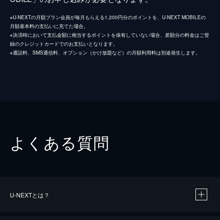
※U-NEXTの月額プラン会員が毎月もらえる1,200円分のポイントを、U-NEXT MOBILEの
月額基本料の支払いに充てた場合。
※決済時において支払金額に相当するポイントを保有していない場合、差額分の料金はご登
録のクレジットカードでのお支払いとなります。
※通話料、SMS通信料、オプション（かけ放題など）の月額利用料は別途発生します。
よくある質問
U-NEXTとは？