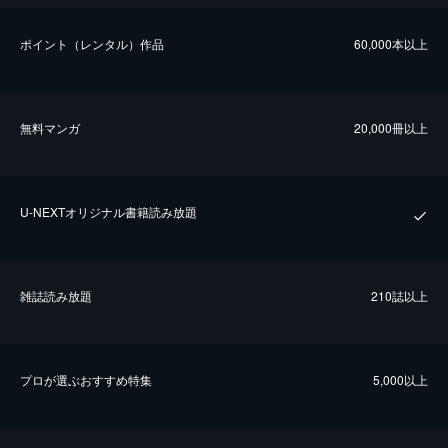
ポイント（レンタル）作品
60,000本以上
無料マンガ
20,000冊以上
U-NEXTオリジナル書籍読み放題
雑誌読み放題
210誌以上
プロが選ぶおすすめ特集
5,000以上