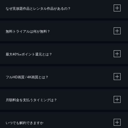
なぜ見放題作品とレンタル作品があるの？
無料トライアルは何が無料？
※
最大40%
ポイント還元とは？
※
※
作品によって必要なポイントが異なります。
フルHD画質 / 4K画質とは？
月額料金を支払うタイミングは？
※
40％ポイント還元の対象は、クレジットカード決済による作品の購入 / レンタルです。
※
iOSアプリのUコイン決済による作品の購入 / レンタルは、20％のポイント還元です。
※
還元の対象外となる決済方法や商品があります。くわしくは
こちら
をご確認ください。
いつでも解約できますか