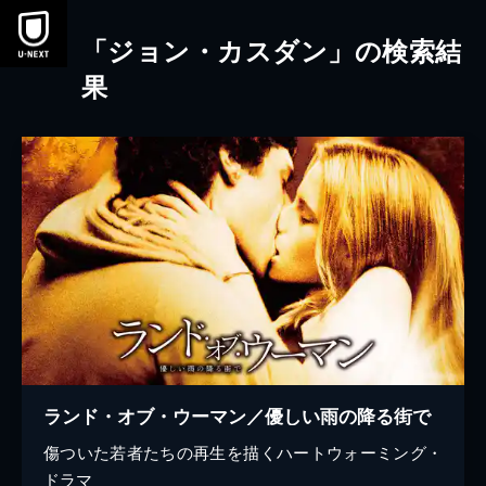
本文へスキップ
「ジョン・カスダン」の検索結
果
ランド・オブ・ウーマン／優しい雨の降る街で
傷ついた若者たちの再生を描くハートウォーミング・
ドラマ