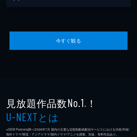
今すぐ観る
見放題作品数
！
No.1
※
とは
U-NEXT
※GEM Partners調べ/2026年7⽉ 国内の主要な定額制動画配信サービスにおける洋画/邦画/
海外ドラマ/韓流・アジアドラマ/国内ドラマ/アニメを調査。別途、有料作品あり。