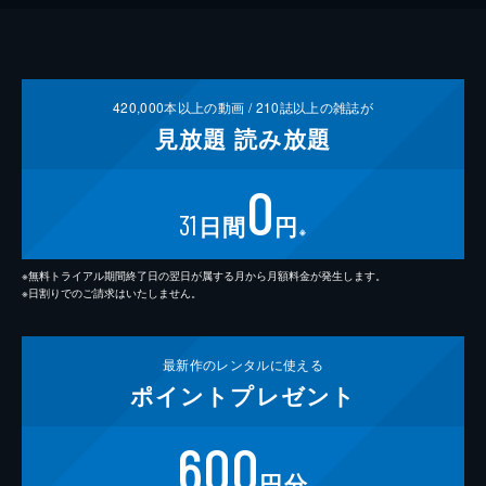
420,000
本以上の動画 /
210
誌以上の雑誌が
見放題
読み放題
0
31
日間
円
※
※無料トライアル期間終了日の翌日が属する月から月額料金が発生します。
※日割りでのご請求はいたしません。
最新作の
レンタルに使える
ポイント
プレゼント
600
円分