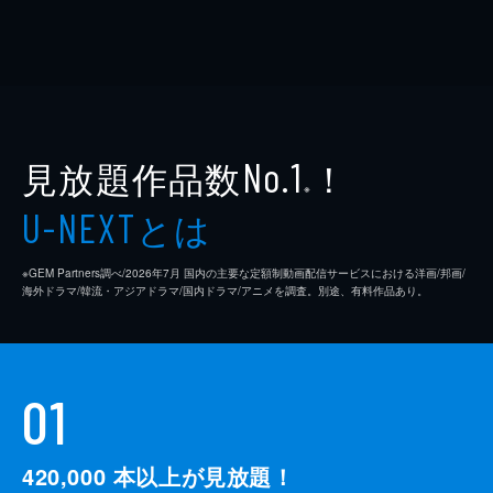
見放題作品数
！
No.1
※
とは
U-NEXT
※GEM Partners調べ/2026年7⽉ 国内の主要な定額制動画配信サービスにおける洋画/邦画/
海外ドラマ/韓流・アジアドラマ/国内ドラマ/アニメを調査。別途、有料作品あり。
01
420,000
本以上が見放題！