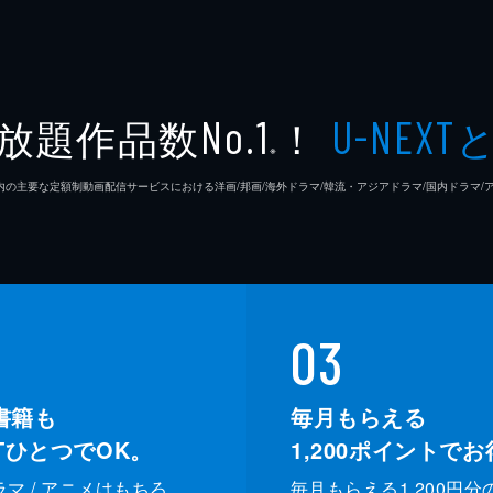
放題作品数
！
No.1
U-NEXT
※
26年7⽉ 国内の主要な定額制動画配信サービスにおける洋画/邦画/海外ドラマ/韓流・アジアドラマ/国内ドラ
03
書籍も
毎月もらえる
XTひとつでOK。
1,200
ポイントでお
ドラマ / アニメはもちろ
毎月もらえる1,200円分