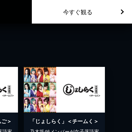
今すぐ観る
ムご＞
「じょしらく」＜チームく＞
落語家
乃木坂46メンバーが女子落語家