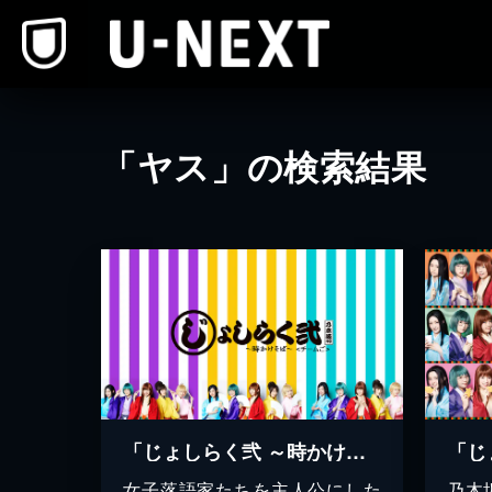
本文へスキップ
「ヤス」の検索結果
「じょしらく弐 ～時かけそば～」＜チームご＞
「じ
女子落語家たちを主人公にした
乃木