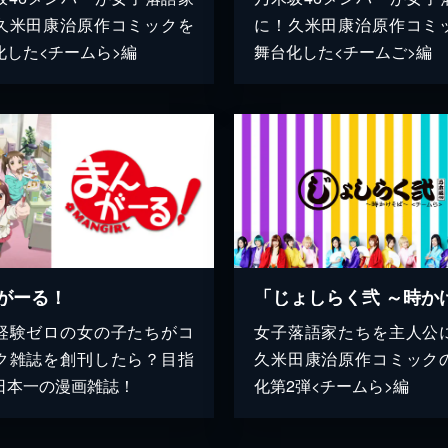
久米田康治原作コミックを
に！久米田康治原作コミ
化した<チームら>編
舞台化した<チームご>編
がーる！
経験ゼロの女の子たちがコ
女子落語家たちを主人公
ク雑誌を創刊したら？目指
久米田康治原作コミック
日本一の漫画雑誌！
化第2弾<チームら>編