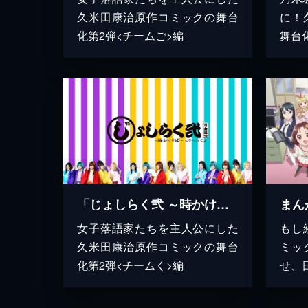
久米田康治原作コミックの舞台
に！
化第2弾<チームご>編
舞台
「じょしらく弐 ～時かけそば～」＜チームく＞
まん
女子落語家たちを主人公にした
もし
久米田康治原作コミックの舞台
ミッ
化第2弾<チームく>編
せ、