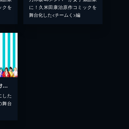
ックを
に！久米田康治原作コミックを
舞台化した<チームく>編
「じょしらく弐 ～時かけそば～」＜チームら＞
にした
の舞台