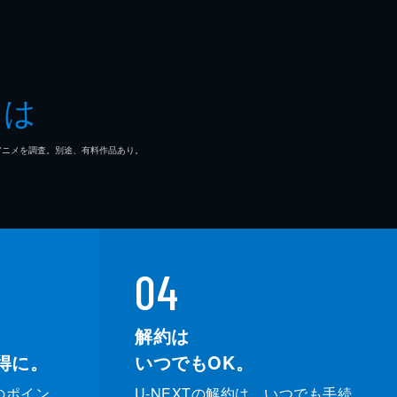
とは
マ/アニメを調査。別途、有料作品あり。
04
解約は
得に。
いつでもOK。
のポイン
U-NEXTの解約は、いつでも手続