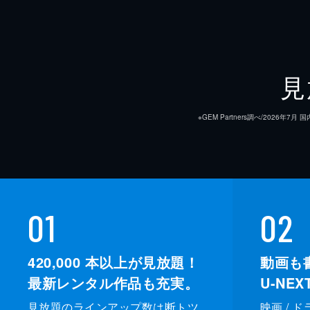
見
※GEM Partners調べ/20
01
02
420,000
本以上が見放題！
動画も
最新レンタル作品も充実。
U-NE
見放題のラインアップ数は断トツ
映画 / 