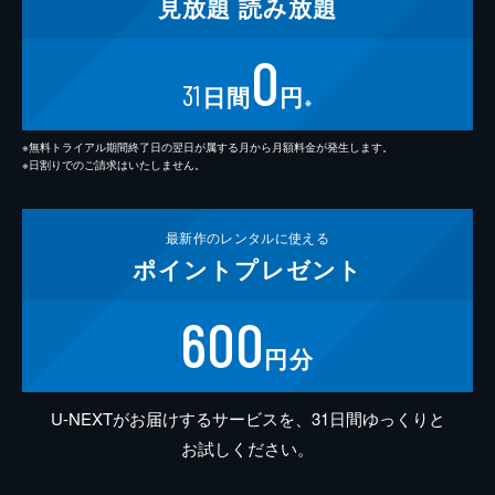
見放題
読み放題
0
31
日間
円
※
※無料トライアル期間終了日の翌日が属する月から月額料金が発生します。
※日割りでのご請求はいたしません。
最新作の
レンタルに使える
ポイント
プレゼント
600
円分
U-NEXTがお届けするサービスを、31日間ゆっくりと
お試しください。