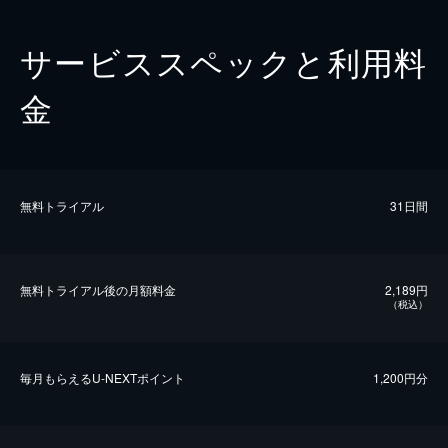
サービススペックと利用料
金
無料トライアル
31日間
無料トライアル後の⽉額料金
2,189円
（税込）
毎⽉もらえるU-NEXTポイント
1,200円分