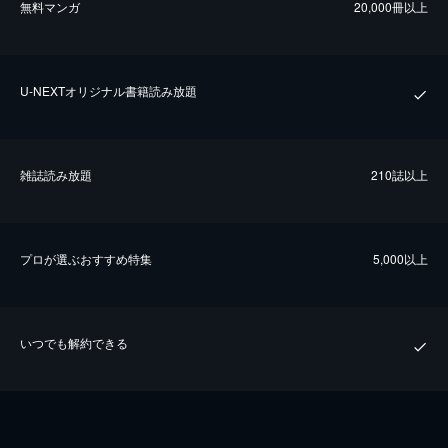
無料マンガ
20,000冊以上
U-NEXTオリジナル書籍読み放題
雑誌読み放題
210誌以上
プロが選ぶおすすめ特集
5,000以上
いつでも解約できる