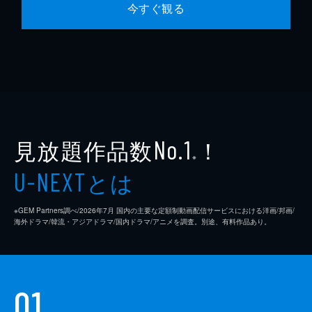
今すぐ観る
見放題作品数
！
No.1
※
とは
U-NEXT
※GEM Partners調べ/2026年7⽉ 国内の主要な定額制動画配信サービスにおける洋画/邦画/
海外ドラマ/韓流・アジアドラマ/国内ドラマ/アニメを調査。別途、有料作品あり。
01