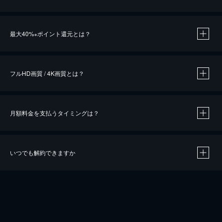
※
最大40%
ポイント還元とは？
※
※
作品によって必要なポイントが異なります。
フルHD画質 / 4K画質とは？
月額料金を支払うタイミングは？
※
40％ポイント還元の対象は、クレジットカード決済による作品の購入 / レンタルです。
※
iOSアプリのUコイン決済による作品の購入 / レンタルは、20％のポイント還元です。
※
還元の対象外となる決済方法や商品があります。くわしくは
こちら
をご確認ください。
いつでも解約できますか
こちら