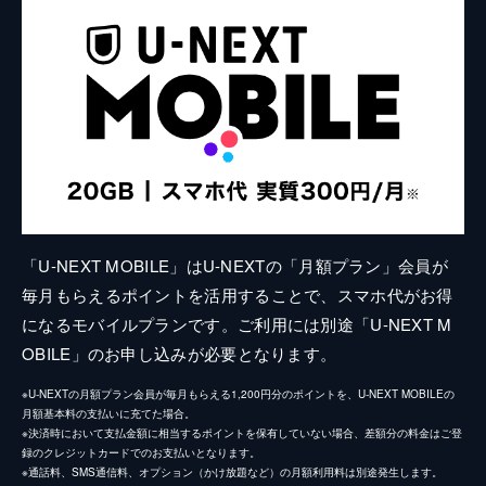
「U-NEXT MOBILE」はU-NEXTの「月額プラン」会員が
毎月もらえるポイントを活用することで、スマホ代がお得
になるモバイルプランです。ご利用には別途「U-NEXT M
OBILE」のお申し込みが必要となります。
※U-NEXTの月額プラン会員が毎月もらえる1,200円分のポイントを、U-NEXT MOBILEの
月額基本料の支払いに充てた場合。
※決済時において支払金額に相当するポイントを保有していない場合、差額分の料金はご登
録のクレジットカードでのお支払いとなります。
※通話料、SMS通信料、オプション（かけ放題など）の月額利用料は別途発生します。