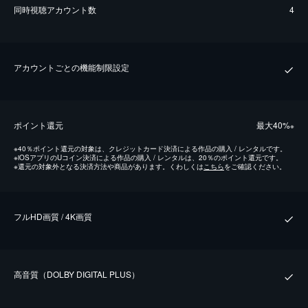
同時視聴アカウント数
4
アカウントごとの機能制限設定
ポイント還元
最⼤40%
※
※
40％ポイント還元の対象は、クレジットカード決済による作品の購入 / レンタルです。
※
iOSアプリのUコイン決済による作品の購入 / レンタルは、20％のポイント還元です。
※
還元の対象外となる決済方法や商品があります。くわしくは
こちら
をご確認ください。
フルHD画質 / 4K画質
⾼⾳質（DOLBY DIGITAL PLUS）