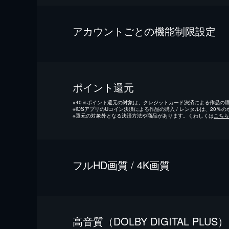
アカウントごとの機能制限設定
ポイント還元
※
40％ポイント還元の対象は、クレジットカード決済による作品の購入
※
iOSアプリのUコイン決済による作品の購入 / レンタルは、20％
※
還元の対象外となる決済方法や商品があります。くわしくは
こちら
フルHD画質 / 4K画質
⾼⾳質（DOLBY DIGITAL PLUS）