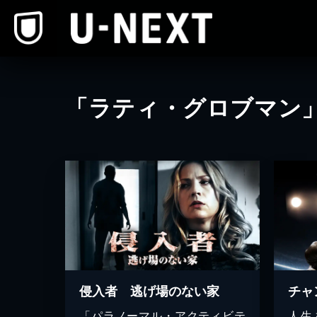
本文へスキップ
「ラティ・グロブマン
侵入者 逃げ場のない家
チャ
「パラノーマル・アクティビテ
人生