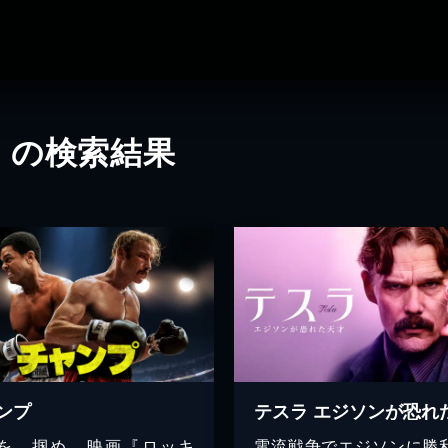
」の検索結果
ンプ
を、掴め。映画『ロッキ
電流戦争でエジソンに勝