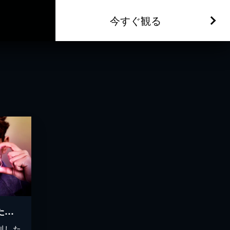
今すぐ観る
テスラ エジソンが恐れた天才
利した