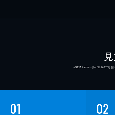
見
※GEM Partners調べ/20
01
02