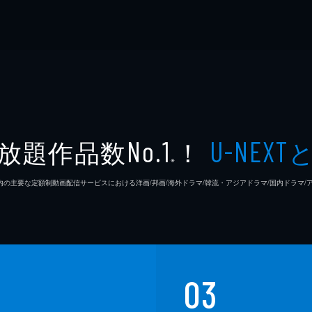
放題作品数
！
No.1
U-NEXT
※
26年7⽉ 国内の主要な定額制動画配信サービスにおける洋画/邦画/海外ドラマ/韓流・アジアドラマ/国内ドラ
03