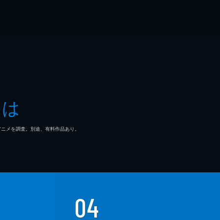
とは
マ/アニメを調査。別途、有料作品あり。
04