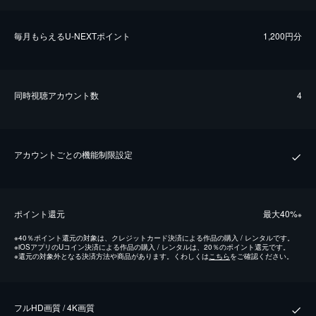
毎⽉もらえるU-NEXTポイント
1,200円分
同時視聴アカウント数
4
アカウントごとの機能制限設定
ポイント還元
最⼤40%
※
※
40％ポイント還元の対象は、クレジットカード決済による作品の購入 / レンタルです。
※
iOSアプリのUコイン決済による作品の購入 / レンタルは、20％のポイント還元です。
※
還元の対象外となる決済方法や商品があります。くわしくは
こちら
をご確認ください。
フルHD画質 / 4K画質