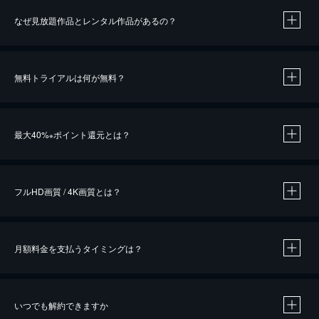
なぜ見放題作品とレンタル作品があるの？
無料トライアルは何が無料？
※
最大40%
ポイント還元とは？
※
※
作品によって必要なポイントが異なります。
フルHD画質 / 4K画質とは？
月額料金を支払うタイミングは？
※
40％ポイント還元の対象は、クレジットカード決済による作品の購入 / レンタルです。
※
iOSアプリのUコイン決済による作品の購入 / レンタルは、20％のポイント還元です。
※
還元の対象外となる決済方法や商品があります。くわしくは
こちら
をご確認ください。
いつでも解約できますか