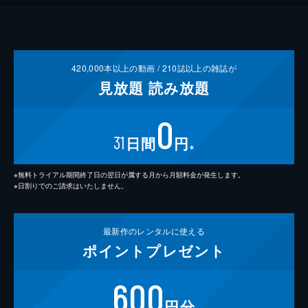
420,000
本以上の動画 /
210
誌以上の雑誌が
見放題
読み放題
0
31
日間
円
※
※無料トライアル期間終了日の翌日が属する月から月額料金が発生します。
※日割りでのご請求はいたしません。
最新作の
レンタルに使える
ポイント
プレゼント
600
円分