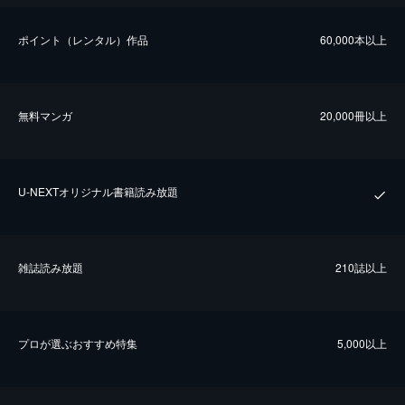
ポイント（レンタル）作品
60,000本以上
無料マンガ
20,000冊以上
U-NEXTオリジナル書籍読み放題
雑誌読み放題
210誌以上
プロが選ぶおすすめ特集
5,000以上