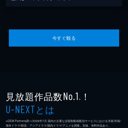
今すぐ観る
見放題作品数
！
No.1
※
とは
U-NEXT
※GEM Partners調べ/2026年7⽉ 国内の主要な定額制動画配信サービスにおける洋画/邦画/
海外ドラマ/韓流・アジアドラマ/国内ドラマ/アニメを調査。別途、有料作品あり。