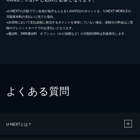
※U-NEXTの月額プラン会員が毎月もらえる1,200円分のポイントを、U-NEXT MOBILEの
月額基本料の支払いに充てた場合。
※決済時において支払金額に相当するポイントを保有していない場合、差額分の料金はご登
録のクレジットカードでのお支払いとなります。
※通話料、SMS通信料、オプション（かけ放題など）の月額利用料は別途発生します。
よくある質問
U-NEXTとは？