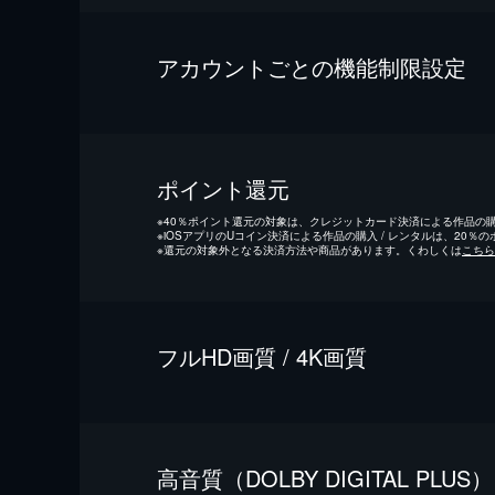
アカウントごとの機能制限設定
ポイント還元
※
40％ポイント還元の対象は、クレジットカード決済による作品の購入
※
iOSアプリのUコイン決済による作品の購入 / レンタルは、20％
※
還元の対象外となる決済方法や商品があります。くわしくは
こちら
フルHD画質 / 4K画質
⾼⾳質（DOLBY DIGITAL PLUS）