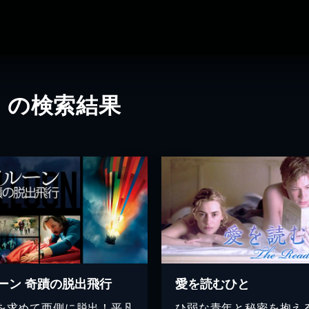
」の検索結果
ーン 奇蹟の脱出飛行
愛を読むひと
を求めて西側に脱出！平凡
ひ弱な青年と秘密を抱え