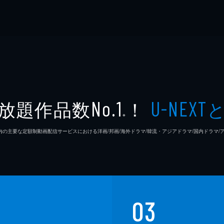
放題作品数
！
No.1
U-NEXT
※
26年7⽉ 国内の主要な定額制動画配信サービスにおける洋画/邦画/海外ドラマ/韓流・アジアドラマ/国内ドラ
03