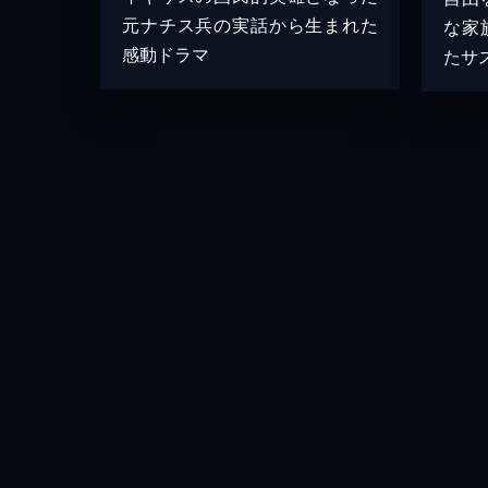
元ナチス兵の実話から生まれた
な家
感動ドラマ
たサ