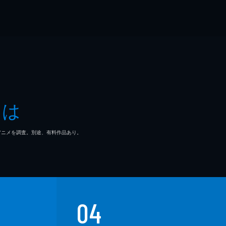
とは
マ/アニメを調査。別途、有料作品あり。
04