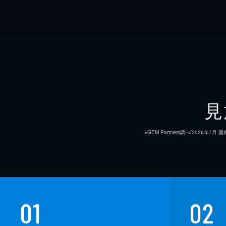
見
※GEM Partners調べ/20
01
02