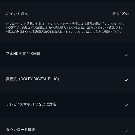
ポイント還元
最⼤40%
※
※
40％ポイント還元の対象は、クレジットカード決済による作品の購入 / レンタルです。
※
iOSアプリのUコイン決済による作品の購入 / レンタルは、20％のポイント還元です。
※
還元の対象外となる決済方法や商品があります。くわしくは
こちら
をご確認ください。
フルHD画質 / 4K画質
⾼⾳質（DOLBY DIGITAL PLUS）
テレビ / スマホ / PCなどに対応
ダウンロード機能