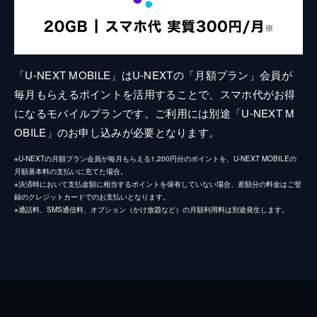
「U-NEXT MOBILE」はU-NEXTの「月額プラン」会員が
毎月もらえるポイントを活用することで、スマホ代がお得
になるモバイルプランです。ご利用には別途「U-NEXT M
OBILE」のお申し込みが必要となります。
※U-NEXTの月額プラン会員が毎月もらえる1,200円分のポイントを、U-NEXT MOBILEの
月額基本料の支払いに充てた場合。
※決済時において支払金額に相当するポイントを保有していない場合、差額分の料金はご登
録のクレジットカードでのお支払いとなります。
※通話料、SMS通信料、オプション（かけ放題など）の月額利用料は別途発生します。