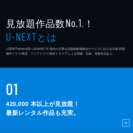
見放題作品数
！
No.1
※
とは
U-NEXT
※GEM Partners調べ/2026年7⽉ 国内の主要な定額制動画配信サービスにおける洋画/邦画/
海外ドラマ/韓流・アジアドラマ/国内ドラマ/アニメを調査。別途、有料作品あり。
01
420,000
本以上が見放題！
最新レンタル作品も充実。