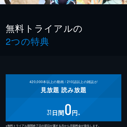
無料トライアルの
2つの特典
420,000
本以上の動画 /
210
誌以上の雑誌が
見放題
読み放題
0
31
日間
円
※
※無料トライアル期間終了日の翌日が属する月から月額料金が発生します。