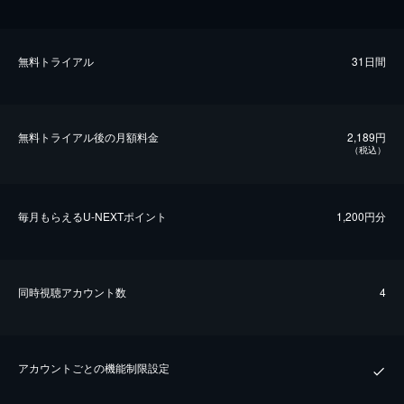
無料トライアル
31日間
無料トライアル後の⽉額料金
2,189円
（税込）
毎⽉もらえるU-NEXTポイント
1,200円分
同時視聴アカウント数
4
アカウントごとの機能制限設定