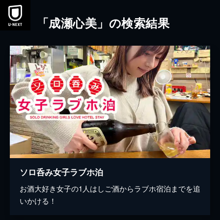
本文へスキップ
「成瀬心美」の検索結果
ソロ呑み女子ラブホ泊
お酒大好き女子の1人はしご酒からラブホ宿泊までを追
いかける！