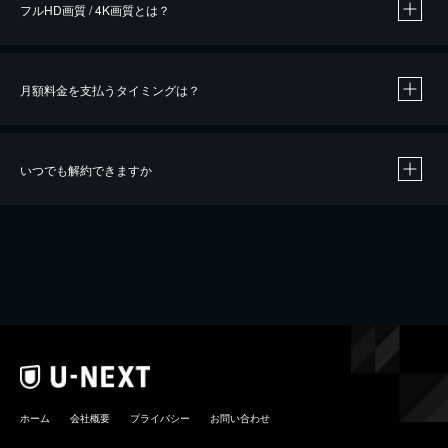
フルHD画質 / 4K画質とは？
月額料金を支払うタイミングは？
※
40％ポイント還元の対象は、クレジットカード決済による作品の購入 / レンタルです。
※
iOSアプリのUコイン決済による作品の購入 / レンタルは、20％のポイント還元です。
※
還元の対象外となる決済方法や商品があります。くわしくは
こちら
をご確認ください。
いつでも解約できますか
こちら
ホーム
会社概要
プライバシー
お問い合わせ