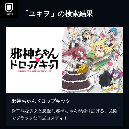
本文へスキップ
「ユキヲ」の検索結果
邪神ちゃんドロップキック
厨二病な少女と悪魔な邪神ちゃんが繰り広げる、危険
でブラックな同居コメディ！