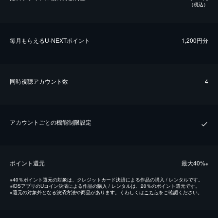
（税込）
毎⽉もらえるU-NEXTポイント
1,200円分
同時視聴アカウント数
4
アカウントごとの機能制限設定
ポイント還元
最⼤40%
※
※
40％ポイント還元の対象は、クレジットカード決済による作品の購入 / レンタルです。
※
iOSアプリのUコイン決済による作品の購入 / レンタルは、20％のポイント還元です。
※
還元の対象外となる決済方法や商品があります。くわしくは
こちら
をご確認ください。