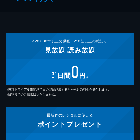
420,000
本以上の動画 /
210
誌以上の雑誌が
見放題
読み放題
0
31
日間
円
※
※無料トライアル期間終了日の翌日が属する月から月額料金が発生します。
※日割りでのご請求はいたしません。
最新作の
レンタルに使える
ポイント
プレゼント