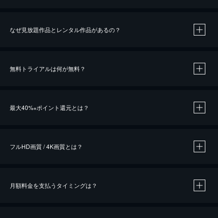
なぜ見放題作品とレンタル作品があるの？
無料トライアルは何が無料？
※
最大40%
ポイント還元とは？
※
※
作品によって必要なポイントが異なります。
フルHD画質 / 4K画質とは？
月額料金を支払うタイミングは？
※
40％ポイント還元の対象は、クレジットカード決済による作品の購入 / レンタルです。
※
iOSアプリのUコイン決済による作品の購入 / レンタルは、20％のポイント還元です。
※
還元の対象外となる決済方法や商品があります。くわしくは
こちら
をご確認ください。