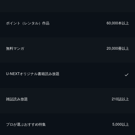
ポイント（レンタル）作品
60,000本以上
無料マンガ
20,000冊以上
U-NEXTオリジナル書籍読み放題
雑誌読み放題
210誌以上
プロが選ぶおすすめ特集
5,000以上