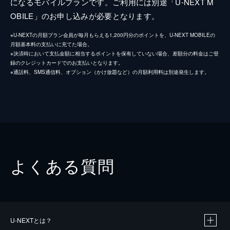
になるモバイルプランです。ご利用には別途「U-NEXT M
OBILE」のお申し込みが必要となります。
※U-NEXTの月額プラン会員が毎月もらえる1,200円分のポイントを、U-NEXT MOBILEの
月額基本料の支払いに充てた場合。
※決済時において支払金額に相当するポイントを保有していない場合、差額分の料金はご登
録のクレジットカードでのお支払いとなります。
※通話料、SMS通信料、オプション（かけ放題など）の月額利用料は別途発生します。
よくある質問
U-NEXTとは？