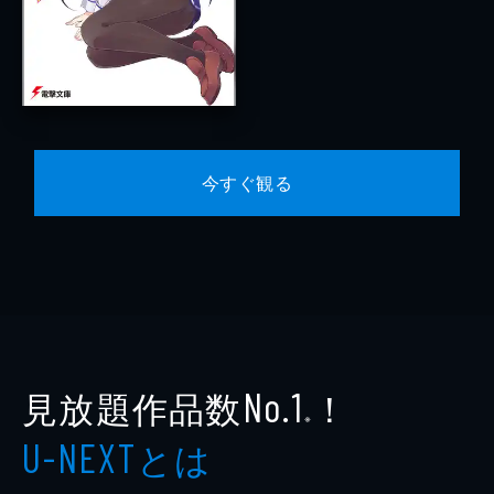
今すぐ観る
見放題作品数
！
No.1
※
とは
U-NEXT