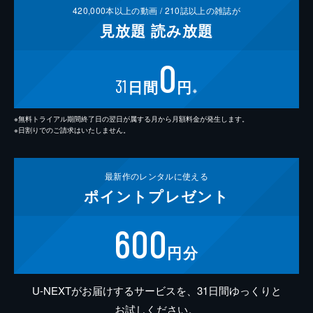
420,000
本以上の動画 /
210
誌以上の雑誌が
見放題
読み放題
0
31
日間
円
※
※無料トライアル期間終了日の翌日が属する月から月額料金が発生します。
※日割りでのご請求はいたしません。
最新作の
レンタルに使える
ポイント
プレゼント
600
円分
U-NEXTがお届けするサービスを、31日間ゆっくりと
お試しください。