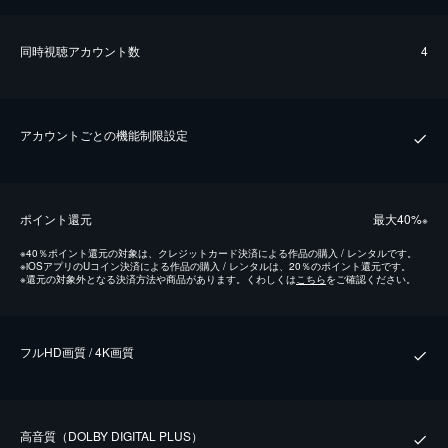
同時視聴アカウント数
4
アカウントごとの機能制限設定
ポイント還元
最⼤40%
※
※
40％ポイント還元の対象は、クレジットカード決済による作品の購入 / レンタルです。
※
iOSアプリのUコイン決済による作品の購入 / レンタルは、20％のポイント還元です。
※
還元の対象外となる決済方法や商品があります。くわしくは
こちら
をご確認ください。
フルHD画質 / 4K画質
⾼⾳質（DOLBY DIGITAL PLUS）