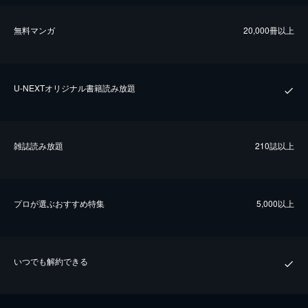
無料マンガ
20,000冊以上
U-NEXTオリジナル書籍読み放題
雑誌読み放題
210誌以上
プロが選ぶおすすめ特集
5,000以上
いつでも解約できる