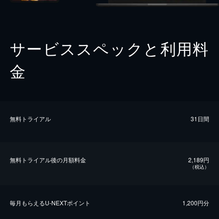
サービススペックと利用料
金
無料トライアル
31日間
無料トライアル後の⽉額料金
2,189円
（税込）
毎⽉もらえるU-NEXTポイント
1,200円分