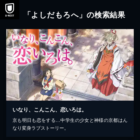
本文へスキップ
「よしだもろへ」の検索結果
いなり、こんこん、恋いろは。
京も明日も恋をする…中学生の少女と神様の京都はん
なり変身ラブストーリー。