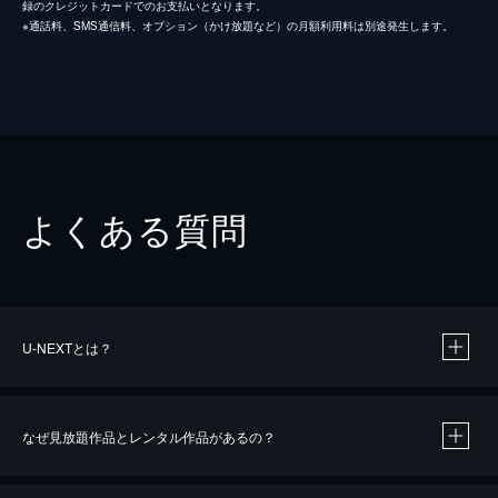
録のクレジットカードでのお支払いとなります。
※通話料、SMS通信料、オプション（かけ放題など）の月額利用料は別途発生します。
よくある質問
U-NEXTとは？
なぜ見放題作品とレンタル作品があるの？