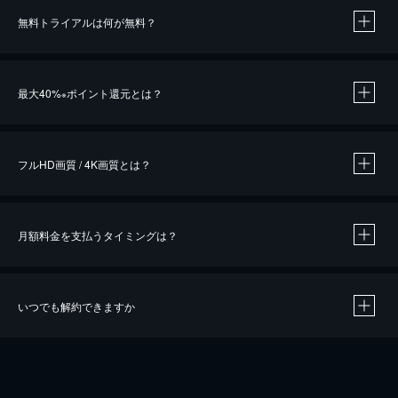
無料トライアルは何が無料？
※
最大40%
ポイント還元とは？
※
※
作品によって必要なポイントが異なります。
フルHD画質 / 4K画質とは？
月額料金を支払うタイミングは？
※
40％ポイント還元の対象は、クレジットカード決済による作品の購入 / レンタルです。
※
iOSアプリのUコイン決済による作品の購入 / レンタルは、20％のポイント還元です。
※
還元の対象外となる決済方法や商品があります。くわしくは
こちら
をご確認ください。
いつでも解約できますか