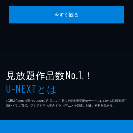
今すぐ観る
見放題作品数
！
No.1
※
とは
U-NEXT
※GEM Partners調べ/2026年7⽉ 国内の主要な定額制動画配信サービスにおける洋画/邦画/
海外ドラマ/韓流・アジアドラマ/国内ドラマ/アニメを調査。別途、有料作品あり。