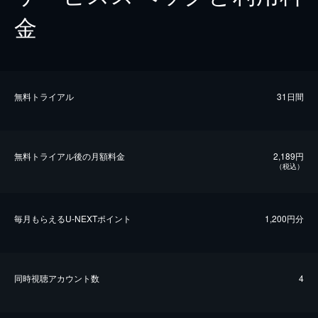
金
無料トライアル
31日間
無料トライアル後の⽉額料金
2,189円
（税込）
毎⽉もらえるU-NEXTポイント
1,200円分
同時視聴アカウント数
4