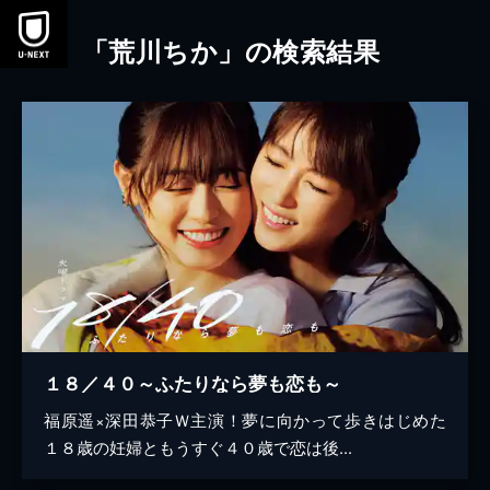
本文へスキップ
「荒川ちか」の検索結果
１８／４０～ふたりなら夢も恋も～
福原遥×深田恭子Ｗ主演！夢に向かって歩きはじめた
１８歳の妊婦ともうすぐ４０歳で恋は後...