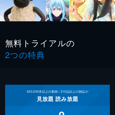
無料トライアルの
2つの特典
420,000
本以上の動画 /
210
誌以上の雑誌が
見放題
読み放題