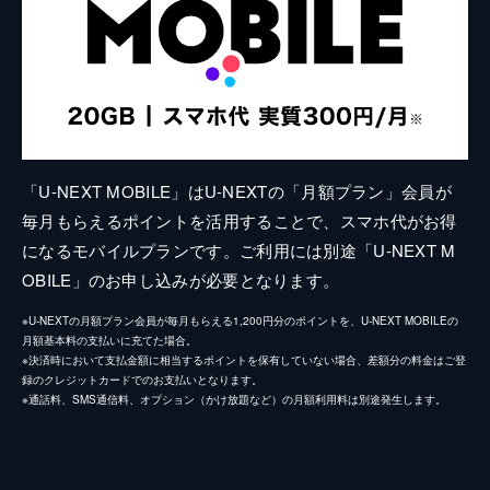
「U-NEXT MOBILE」はU-NEXTの「月額プラン」会員が
毎月もらえるポイントを活用することで、スマホ代がお得
になるモバイルプランです。ご利用には別途「U-NEXT M
OBILE」のお申し込みが必要となります。
※U-NEXTの月額プラン会員が毎月もらえる1,200円分のポイントを、U-NEXT MOBILEの
月額基本料の支払いに充てた場合。
※決済時において支払金額に相当するポイントを保有していない場合、差額分の料金はご登
録のクレジットカードでのお支払いとなります。
※通話料、SMS通信料、オプション（かけ放題など）の月額利用料は別途発生します。