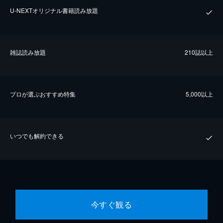
U-NEXTオリジナル書籍読み放題
雑誌読み放題
210誌以上
プロが選ぶおすすめ特集
5,000以上
いつでも解約できる
今すぐ観る