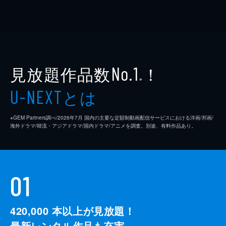
見放題作品数
！
No.1
※
とは
U-NEXT
※GEM Partners調べ/2026年7⽉ 国内の主要な定額制動画配信サービスにおける洋画/邦画/
海外ドラマ/韓流・アジアドラマ/国内ドラマ/アニメを調査。別途、有料作品あり。
01
420,000
本以上が見放題！
最新レンタル作品も充実。