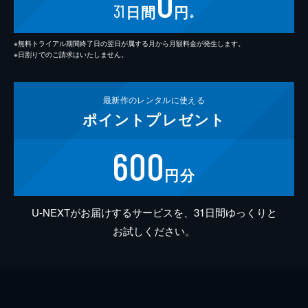
0
31
日間
円
※
※無料トライアル期間終了日の翌日が属する月から月額料金が発生します。
※日割りでのご請求はいたしません。
最新作の
レンタルに使える
ポイント
プレゼント
600
円分
U-NEXTがお届けするサービスを、31日間ゆっくりと
お試しください。