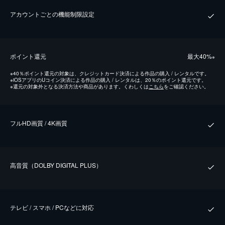
アカウントごとの機能制限設定
ポイント還元
最⼤40%
※
※
40％ポイント還元の対象は、クレジットカード決済による作品の購入 / レンタルです。
※
iOSアプリのUコイン決済による作品の購入 / レンタルは、20％のポイント還元です。
※
還元の対象外となる決済方法や商品があります。くわしくは
こちら
をご確認ください。
フルHD画質 / 4K画質
⾼⾳質（DOLBY DIGITAL PLUS）
テレビ / スマホ / PCなどに対応