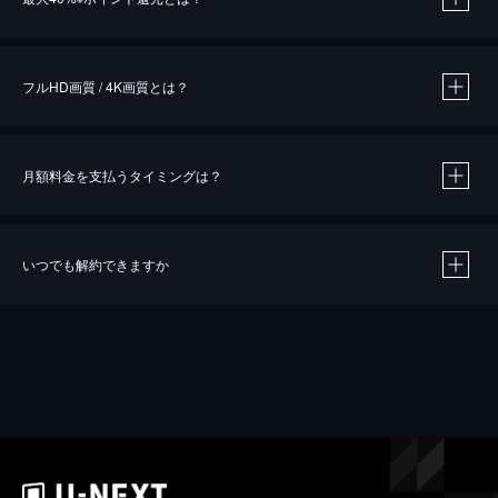
※
作品によって必要なポイントが異なります。
フルHD画質 / 4K画質とは？
月額料金を支払うタイミングは？
※
40％ポイント還元の対象は、クレジットカード決済による作品の購入 / レンタルです。
※
iOSアプリのUコイン決済による作品の購入 / レンタルは、20％のポイント還元です。
※
還元の対象外となる決済方法や商品があります。くわしくは
こちら
をご確認ください。
いつでも解約できますか
こちら