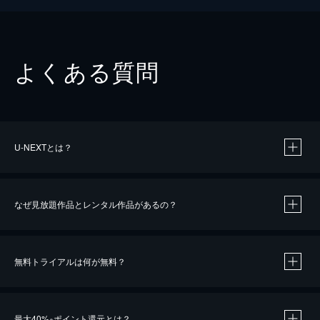
よくある質問
U-NEXTとは？
なぜ見放題作品とレンタル作品があるの？
無料トライアルは何が無料？
※
最大40%
ポイント還元とは？
※