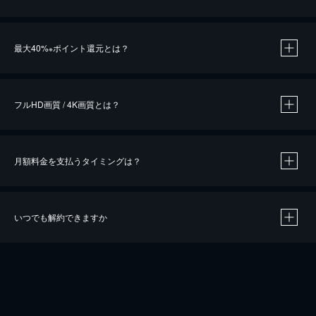
※
最大40%
ポイント還元とは？
※
※
作品によって必要なポイントが異なります。
フルHD画質 / 4K画質とは？
月額料金を支払うタイミングは？
※
40％ポイント還元の対象は、クレジットカード決済による作品の購入 / レンタルです。
※
iOSアプリのUコイン決済による作品の購入 / レンタルは、20％のポイント還元です。
※
還元の対象外となる決済方法や商品があります。くわしくは
こちら
をご確認ください。
いつでも解約できますか
こちら