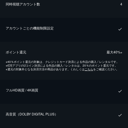
同時視聴アカウント数
4
アカウントごとの機能制限設定
ポイント還元
最⼤40%
※
※
40％ポイント還元の対象は、クレジットカード決済による作品の購入 / レンタルです。
※
iOSアプリのUコイン決済による作品の購入 / レンタルは、20％のポイント還元です。
※
還元の対象外となる決済方法や商品があります。くわしくは
こちら
をご確認ください。
フルHD画質 / 4K画質
⾼⾳質（DOLBY DIGITAL PLUS）