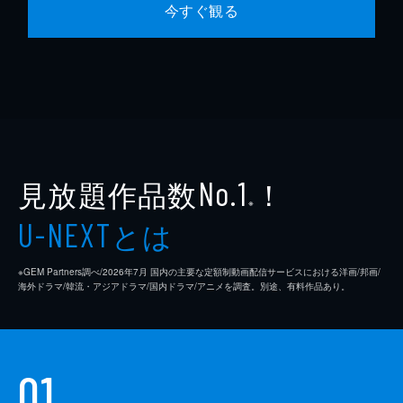
今すぐ観る
見放題作品数
！
No.1
※
とは
U-NEXT
※GEM Partners調べ/2026年7⽉ 国内の主要な定額制動画配信サービスにおける洋画/邦画/
海外ドラマ/韓流・アジアドラマ/国内ドラマ/アニメを調査。別途、有料作品あり。
01