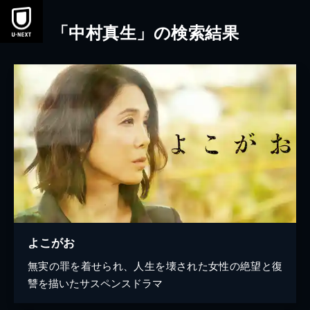
本文へスキップ
「中村真生」の検索結果
よこがお
無実の罪を着せられ、人生を壊された女性の絶望と復
讐を描いたサスペンスドラマ