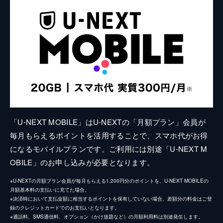
「U-NEXT MOBILE」はU-NEXTの「月額プラン」会員が
毎月もらえるポイントを活用することで、スマホ代がお得
になるモバイルプランです。ご利用には別途「U-NEXT M
OBILE」のお申し込みが必要となります。
※U-NEXTの月額プラン会員が毎月もらえる1,200円分のポイントを、U-NEXT MOBILEの
月額基本料の支払いに充てた場合。
※決済時において支払金額に相当するポイントを保有していない場合、差額分の料金はご登
録のクレジットカードでのお支払いとなります。
※通話料、SMS通信料、オプション（かけ放題など）の月額利用料は別途発生します。