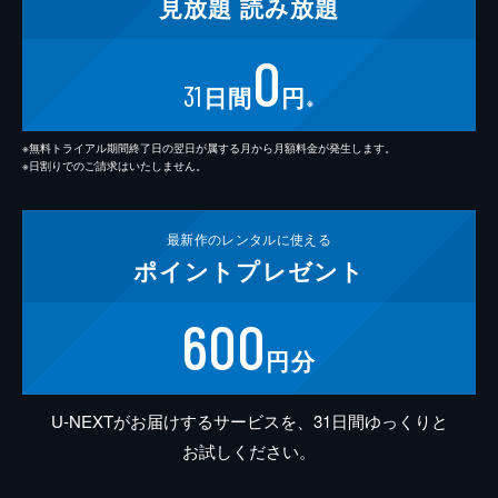
見放題
読み放題
0
31
日間
円
※
※無料トライアル期間終了日の翌日が属する月から月額料金が発生します。
※日割りでのご請求はいたしません。
最新作の
レンタルに使える
ポイント
プレゼント
600
円分
U-NEXTがお届けするサービスを、31日間ゆっくりと
お試しください。