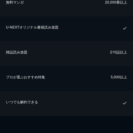
無料マンガ
20,000冊以上
U-NEXTオリジナル書籍読み放題
雑誌読み放題
210誌以上
プロが選ぶおすすめ特集
5,000以上
いつでも解約できる