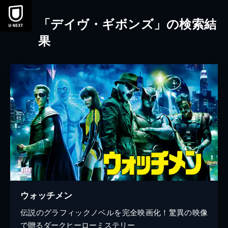
本文へスキップ
「デイヴ・ギボンズ」の検索結
果
ウォッチメン
伝説のグラフィックノベルを完全映画化！驚異の映像
で贈るダークヒーローミステリー