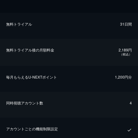
無料トライアル
31日間
無料トライアル後の⽉額料金
2,189円
（税込）
毎⽉もらえるU-NEXTポイント
1,200円分
同時視聴アカウント数
4
アカウントごとの機能制限設定