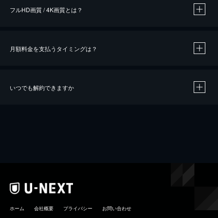
フルHD画質 / 4K画質とは？
月額料金を支払うタイミングは？
※
40％ポイント還元の対象は、クレジットカード決済による作品の購入 / レンタルです。
※
iOSアプリのUコイン決済による作品の購入 / レンタルは、20％のポイント還元です。
※
還元の対象外となる決済方法や商品があります。くわしくは
こちら
をご確認ください。
いつでも解約できますか
こちら
ホーム
会社概要
プライバシー
お問い合わせ