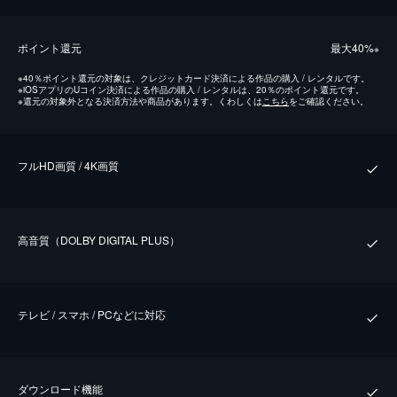
ポイント還元
最⼤40%
※
※
40％ポイント還元の対象は、クレジットカード決済による作品の購入 / レンタルです。
※
iOSアプリのUコイン決済による作品の購入 / レンタルは、20％のポイント還元です。
※
還元の対象外となる決済方法や商品があります。くわしくは
こちら
をご確認ください。
フルHD画質 / 4K画質
⾼⾳質（DOLBY DIGITAL PLUS）
テレビ / スマホ / PCなどに対応
ダウンロード機能