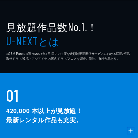
見放題作品数
！
No.1
※
とは
U-NEXT
※GEM Partners調べ/2026年7⽉ 国内の主要な定額制動画配信サービスにおける洋画/邦画/
海外ドラマ/韓流・アジアドラマ/国内ドラマ/アニメを調査。別途、有料作品あり。
01
420,000
本以上が見放題！
最新レンタル作品も充実。