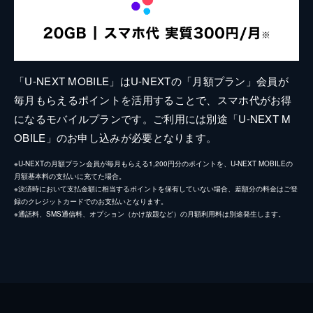
「U-NEXT MOBILE」はU-NEXTの「月額プラン」会員が
毎月もらえるポイントを活用することで、スマホ代がお得
になるモバイルプランです。ご利用には別途「U-NEXT M
OBILE」のお申し込みが必要となります。
※U-NEXTの月額プラン会員が毎月もらえる1,200円分のポイントを、U-NEXT MOBILEの
月額基本料の支払いに充てた場合。
※決済時において支払金額に相当するポイントを保有していない場合、差額分の料金はご登
録のクレジットカードでのお支払いとなります。
※通話料、SMS通信料、オプション（かけ放題など）の月額利用料は別途発生します。