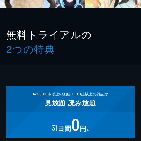
無料トライアルの
2つの特典
420,000
本以上の動画 /
210
誌以上の雑誌が
見放題
読み放題
0
31
日間
円
※