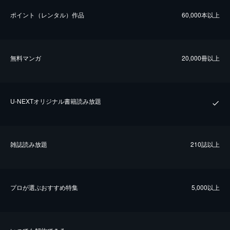
ポイント（レンタル）作品
60,000本以上
無料マンガ
20,000冊以上
U-NEXTオリジナル書籍読み放題
雑誌読み放題
210誌以上
プロが選ぶおすすめ特集
5,000以上