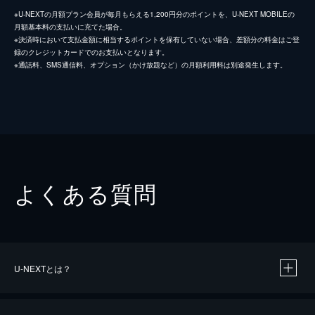
※U-NEXTの月額プラン会員が毎月もらえる1,200円分のポイントを、U-NEXT MOBILEの
月額基本料の支払いに充てた場合。
※決済時において支払金額に相当するポイントを保有していない場合、差額分の料金はご登
録のクレジットカードでのお支払いとなります。
※通話料、SMS通信料、オプション（かけ放題など）の月額利用料は別途発生します。
よくある質問
U-NEXTとは？