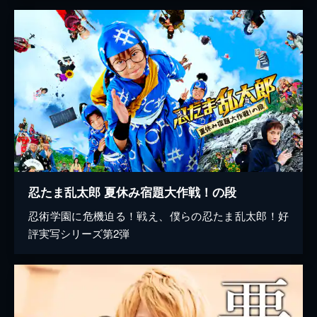
忍たま乱太郎 夏休み宿題大作戦！の段
忍術学園に危機迫る！戦え、僕らの忍たま乱太郎！好
評実写シリーズ第2弾