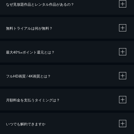
なぜ見放題作品とレンタル作品があるの？
無料トライアルは何が無料？
※
最大40%
ポイント還元とは？
※
※
作品によって必要なポイントが異なります。
フルHD画質 / 4K画質とは？
月額料金を支払うタイミングは？
※
40％ポイント還元の対象は、クレジットカード決済による作品の購入 / レンタルです。
※
iOSアプリのUコイン決済による作品の購入 / レンタルは、20％のポイント還元です。
※
還元の対象外となる決済方法や商品があります。くわしくは
こちら
をご確認ください。
いつでも解約できますか