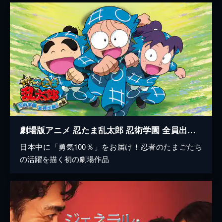
劇場版アニメ 忍たま乱太郎 忍術学園 全員出動!の段
日本中に「勇気100％」をお届け！忍者のたまごたち
の活躍を描く初の劇場作品