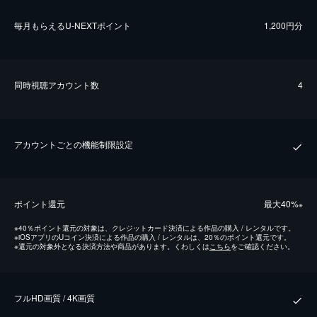
毎⽉もらえるU-NEXTポイント
1,200円分
同時視聴アカウント数
4
アカウントごとの機能制限設定
ポイント還元
最⼤40%
※
※
40％ポイント還元の対象は、クレジットカード決済による作品の購入 / レンタルです。
※
iOSアプリのUコイン決済による作品の購入 / レンタルは、20％のポイント還元です。
※
還元の対象外となる決済方法や商品があります。くわしくは
こちら
をご確認ください。
フルHD画質 / 4K画質