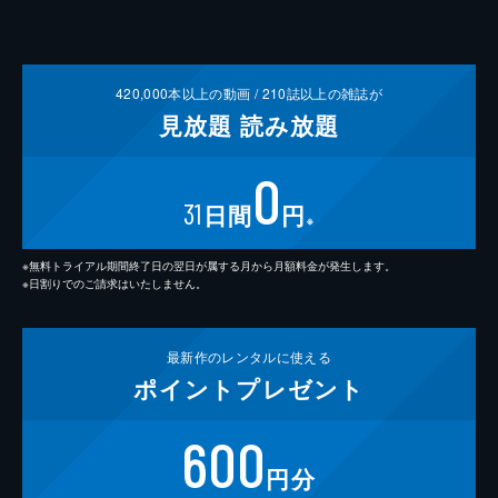
420,000
本以上の動画 /
210
誌以上の雑誌が
見放題
読み放題
0
31
日間
円
※
※無料トライアル期間終了日の翌日が属する月から月額料金が発生します。
※日割りでのご請求はいたしません。
最新作の
レンタルに使える
ポイント
プレゼント
600
円分