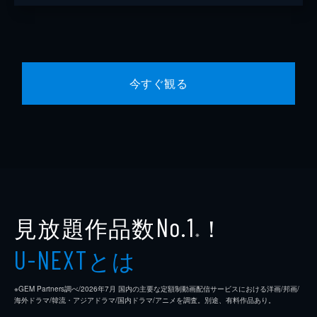
今すぐ観る
見放題作品数
！
No.1
※
とは
U-NEXT
※GEM Partners調べ/2026年7⽉ 国内の主要な定額制動画配信サービスにおける洋画/邦画/
海外ドラマ/韓流・アジアドラマ/国内ドラマ/アニメを調査。別途、有料作品あり。