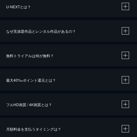
U-NEXTとは？
なぜ見放題作品とレンタル作品があるの？
無料トライアルは何が無料？
※
最大40%
ポイント還元とは？
※
※
作品によって必要なポイントが異なります。
フルHD画質 / 4K画質とは？
月額料金を支払うタイミングは？
※
40％ポイント還元の対象は、クレジットカード決済による作品の購入 / レンタルです。
※
iOSアプリのUコイン決済による作品の購入 / レンタルは、20％のポイント還元です。