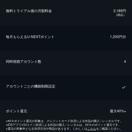
無料トライアル後の⽉額料金
2,189円
（税込）
毎⽉もらえるU-NEXTポイント
1,200円分
同時視聴アカウント数
4
アカウントごとの機能制限設定
ポイント還元
最⼤40%
※
※
40％ポイント還元の対象は、クレジットカード決済による作品の購入 / レンタルです。
※
iOSアプリのUコイン決済による作品の購入 / レンタルは、20％のポイント還元です。
※
還元の対象外となる決済方法や商品があります。くわしくは
こちら
をご確認ください。