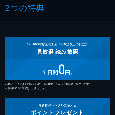
2つの特典
420,000
本以上の動画 /
210
誌以上の雑誌が
見放題
読み放題
0
31
日間
円
※
※無料トライアル期間終了日の翌日が属する月から月額料金が発生します。
※日割りでのご請求はいたしません。
最新作の
レンタルに使える
ポイント
プレゼント