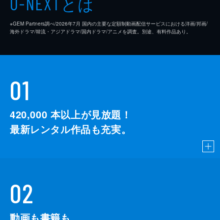
とは
U-NEXT
※GEM Partners調べ/2026年7⽉ 国内の主要な定額制動画配信サービスにおける洋画/邦画/
海外ドラマ/韓流・アジアドラマ/国内ドラマ/アニメを調査。別途、有料作品あり。
01
420,000
本以上が見放題！
最新レンタル作品も充実。
02
動画も書籍も