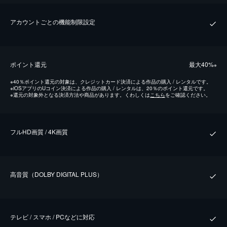
アカウントごとの機能制限設定
ポイント還元
最⼤40%
※
※
40％ポイント還元の対象は、クレジットカード決済による作品の購入 / レンタルです。
※
iOSアプリのUコイン決済による作品の購入 / レンタルは、20％のポイント還元です。
※
還元の対象外となる決済方法や商品があります。くわしくは
こちら
をご確認ください。
フルHD画質 / 4K画質
⾼⾳質（DOLBY DIGITAL PLUS）
テレビ / スマホ / PCなどに対応