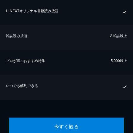
U-NEXTオリジナル書籍読み放題
雑誌読み放題
210誌以上
プロが選ぶおすすめ特集
5,000以上
いつでも解約できる
今すぐ観る