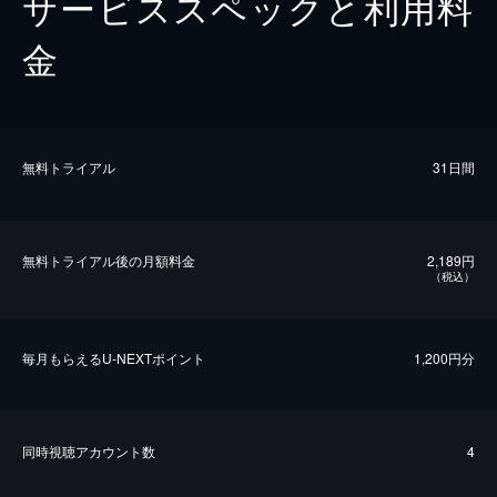
サービススペックと利用料
金
無料トライアル
31日間
無料トライアル後の⽉額料金
2,189円
（税込）
毎⽉もらえるU-NEXTポイント
1,200円分
同時視聴アカウント数
4