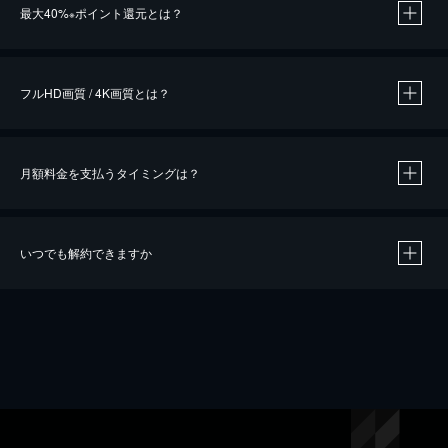
最大40%
ポイント還元とは？
※
※
作品によって必要なポイントが異なります。
フルHD画質 / 4K画質とは？
月額料金を支払うタイミングは？
※
40％ポイント還元の対象は、クレジットカード決済による作品の購入 / レンタルです。
※
iOSアプリのUコイン決済による作品の購入 / レンタルは、20％のポイント還元です。
※
還元の対象外となる決済方法や商品があります。くわしくは
こちら
をご確認ください。
いつでも解約できますか
こちら