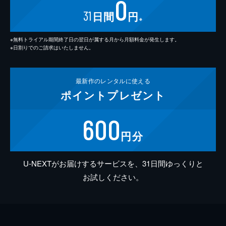
0
31
日間
円
※
※無料トライアル期間終了日の翌日が属する月から月額料金が発生します。
※日割りでのご請求はいたしません。
最新作の
レンタルに使える
ポイント
プレゼント
600
円分
U-NEXTがお届けするサービスを、31日間ゆっくりと
お試しください。