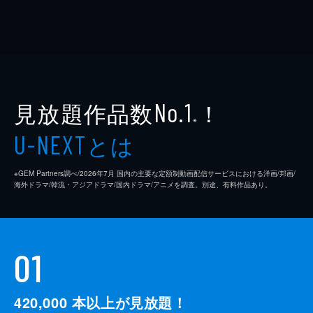
見放題作品数
！
No.1
※
とは
U-NEXT
※GEM Partners調べ/2026年7⽉ 国内の主要な定額制動画配信サービスにおける洋画/邦画/
海外ドラマ/韓流・アジアドラマ/国内ドラマ/アニメを調査。別途、有料作品あり。
01
420,000
本以上が見放題！