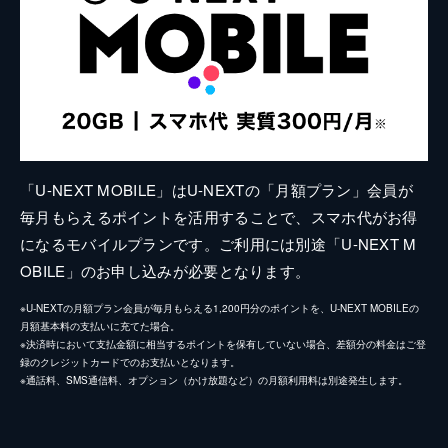
「U-NEXT MOBILE」はU-NEXTの「月額プラン」会員が
毎月もらえるポイントを活用することで、スマホ代がお得
になるモバイルプランです。ご利用には別途「U-NEXT M
OBILE」のお申し込みが必要となります。
※U-NEXTの月額プラン会員が毎月もらえる1,200円分のポイントを、U-NEXT MOBILEの
月額基本料の支払いに充てた場合。
※決済時において支払金額に相当するポイントを保有していない場合、差額分の料金はご登
録のクレジットカードでのお支払いとなります。
※通話料、SMS通信料、オプション（かけ放題など）の月額利用料は別途発生します。