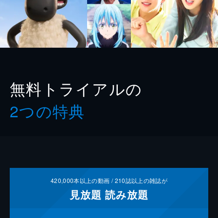
無料トライアルの
2つの特典
420,000
本以上の動画 /
210
誌以上の雑誌が
見放題
読み放題