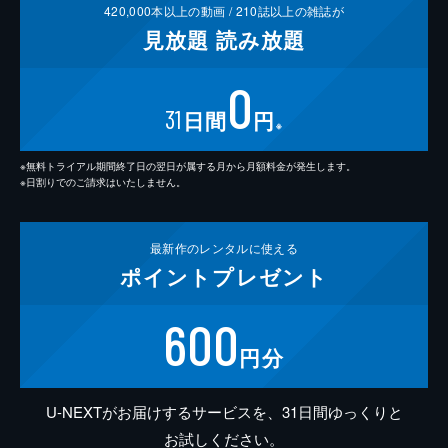
420,000
本以上の動画 /
210
誌以上の雑誌が
見放題
読み放題
0
31
日間
円
※
※無料トライアル期間終了日の翌日が属する月から月額料金が発生します。
※日割りでのご請求はいたしません。
最新作の
レンタルに使える
ポイント
プレゼント
600
円分
U-NEXTがお届けするサービスを、31日間ゆっくりと
お試しください。