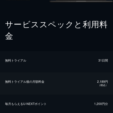
サービススペックと利用料
金
無料トライアル
31日間
無料トライアル後の⽉額料金
2,189円
（税込）
毎⽉もらえるU-NEXTポイント
1,200円分