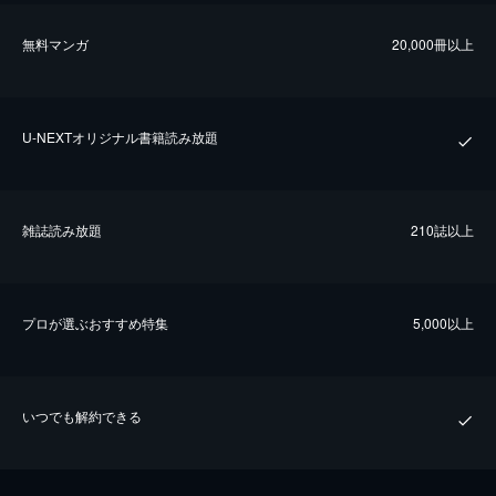
無料マンガ
20,000冊以上
U-NEXTオリジナル書籍読み放題
雑誌読み放題
210誌以上
プロが選ぶおすすめ特集
5,000以上
いつでも解約できる