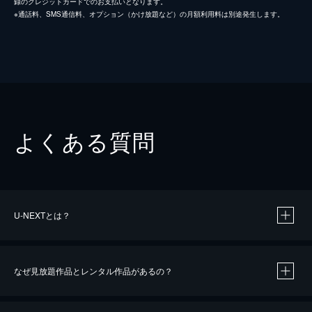
録のクレジットカードでのお支払いとなります。
※通話料、SMS通信料、オプション（かけ放題など）の月額利用料は別途発生します。
よくある質問
U-NEXTとは？
なぜ見放題作品とレンタル作品があるの？