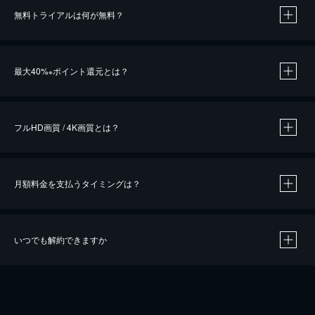
無料トライアルは何が無料？
※
最大40%
ポイント還元とは？
※
※
作品によって必要なポイントが異なります。
フルHD画質 / 4K画質とは？
月額料金を支払うタイミングは？
※
40％ポイント還元の対象は、クレジットカード決済による作品の購入 / レンタルです。
※
iOSアプリのUコイン決済による作品の購入 / レンタルは、20％のポイント還元です。
※
還元の対象外となる決済方法や商品があります。くわしくは
こちら
をご確認ください。
いつでも解約できますか