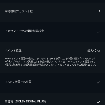
同時視聴アカウント数
4
アカウントごとの機能制限設定
ポイント還元
最⼤40%
※
※
40％ポイント還元の対象は、クレジットカード決済による作品の購入 / レンタルです。
※
iOSアプリのUコイン決済による作品の購入 / レンタルは、20％のポイント還元です。
※
還元の対象外となる決済方法や商品があります。くわしくは
こちら
をご確認ください。
フルHD画質 / 4K画質
⾼⾳質（DOLBY DIGITAL PLUS）