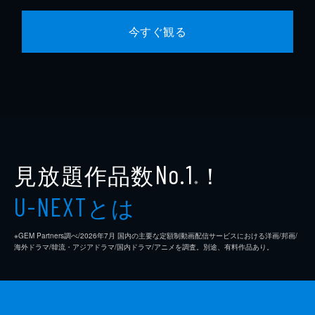
今すぐ観る
見放題作品数
！
No.1
※
とは
U-NEXT
※GEM Partners調べ/2026年7⽉ 国内の主要な定額制動画配信サービスにおける洋画/邦画/
海外ドラマ/韓流・アジアドラマ/国内ドラマ/アニメを調査。別途、有料作品あり。