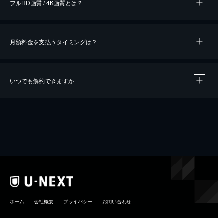
フルHD画質 / 4K画質とは？
月額料金を支払うタイミングは？
※
40％ポイント還元の対象は、クレジットカード決済による作品の購入 / レンタルです。
※
iOSアプリのUコイン決済による作品の購入 / レンタルは、20％のポイント還元です。
※
還元の対象外となる決済方法や商品があります。くわしくは
こちら
をご確認ください。
いつでも解約できますか
こちら
ホーム
会社概要
プライバシー
お問い合わせ