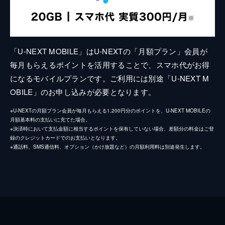
「U-NEXT MOBILE」はU-NEXTの「月額プラン」会員が
毎月もらえるポイントを活用することで、スマホ代がお得
になるモバイルプランです。ご利用には別途「U-NEXT M
OBILE」のお申し込みが必要となります。
※U-NEXTの月額プラン会員が毎月もらえる1,200円分のポイントを、U-NEXT MOBILEの
月額基本料の支払いに充てた場合。
※決済時において支払金額に相当するポイントを保有していない場合、差額分の料金はご登
録のクレジットカードでのお支払いとなります。
※通話料、SMS通信料、オプション（かけ放題など）の月額利用料は別途発生します。