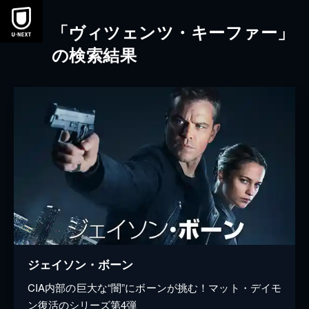
本文へスキップ
「ヴィツェンツ・キーファー」
の検索結果
ジェイソン・ボーン
CIA内部の巨大な“闇”にボーンが挑む！マット・デイモ
ン復活のシリーズ第4弾