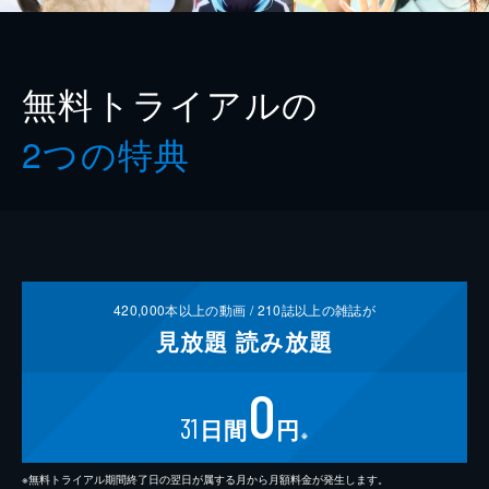
無料トライアルの
2つの特典
420,000
本以上の動画 /
210
誌以上の雑誌が
見放題
読み放題
0
31
日間
円
※
※無料トライアル期間終了日の翌日が属する月から月額料金が発生します。