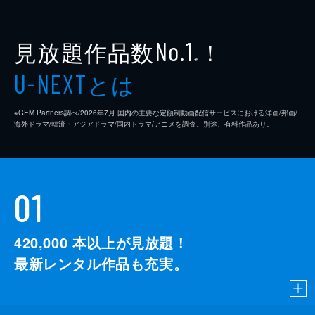
見放題作品数
！
No.1
※
とは
U-NEXT
※GEM Partners調べ/2026年7⽉ 国内の主要な定額制動画配信サービスにおける洋画/邦画/
海外ドラマ/韓流・アジアドラマ/国内ドラマ/アニメを調査。別途、有料作品あり。
01
420,000
本以上が見放題！
最新レンタル作品も充実。