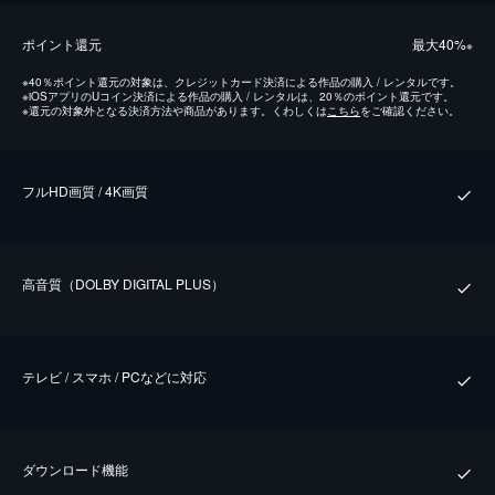
ポイント還元
最⼤40%
※
※
40％ポイント還元の対象は、クレジットカード決済による作品の購入 / レンタルです。
※
iOSアプリのUコイン決済による作品の購入 / レンタルは、20％のポイント還元です。
※
還元の対象外となる決済方法や商品があります。くわしくは
こちら
をご確認ください。
フルHD画質 / 4K画質
⾼⾳質（DOLBY DIGITAL PLUS）
テレビ / スマホ / PCなどに対応
ダウンロード機能