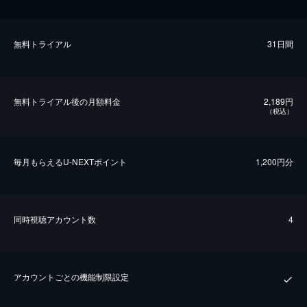
無料トライアル
31日間
無料トライアル後の⽉額料金
2,189円
（税込）
毎⽉もらえるU-NEXTポイント
1,200円分
同時視聴アカウント数
4
アカウントごとの機能制限設定