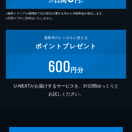
※
※無料トライアル期間終了日の翌日が属する月から月額料金が発生します。
※日割りでのご請求はいたしません。
最新作の
レンタルに使える
ポイント
プレゼント
600
円分
U-NEXTがお届けするサービスを、31日間ゆっくりと
お試しください。