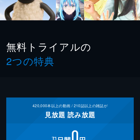
無料トライアルの
2つの特典
420,000
本以上の動画 /
210
誌以上の雑誌が
見放題
読み放題
0
31
日間
円