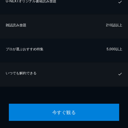
U-NEXTオリジナル書籍読み放題
雑誌読み放題
210誌以上
プロが選ぶおすすめ特集
5,000以上
いつでも解約できる
今すぐ観る