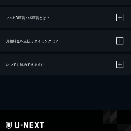
※
作品によって必要なポイントが異なります。
フルHD画質 / 4K画質とは？
月額料金を支払うタイミングは？
※
40％ポイント還元の対象は、クレジットカード決済による作品の購入 / レンタルです。
※
iOSアプリのUコイン決済による作品の購入 / レンタルは、20％のポイント還元です。
※
還元の対象外となる決済方法や商品があります。くわしくは
こちら
をご確認ください。
いつでも解約できますか
こちら