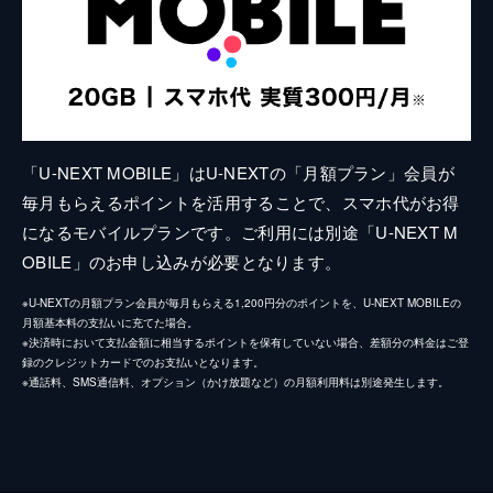
「U-NEXT MOBILE」はU-NEXTの「月額プラン」会員が
毎月もらえるポイントを活用することで、スマホ代がお得
になるモバイルプランです。ご利用には別途「U-NEXT M
OBILE」のお申し込みが必要となります。
※U-NEXTの月額プラン会員が毎月もらえる1,200円分のポイントを、U-NEXT MOBILEの
月額基本料の支払いに充てた場合。
※決済時において支払金額に相当するポイントを保有していない場合、差額分の料金はご登
録のクレジットカードでのお支払いとなります。
※通話料、SMS通信料、オプション（かけ放題など）の月額利用料は別途発生します。