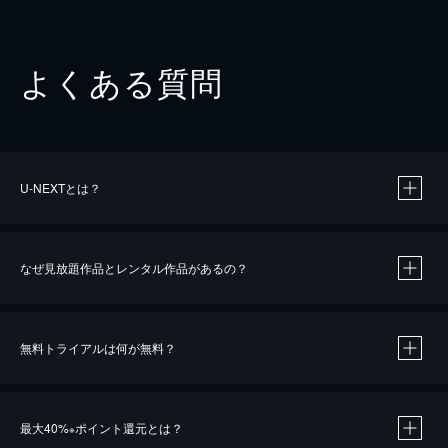
よくある質問
U-NEXTとは？
なぜ見放題作品とレンタル作品があるの？
無料トライアルは何が無料？
※
最大40%
ポイント還元とは？
※