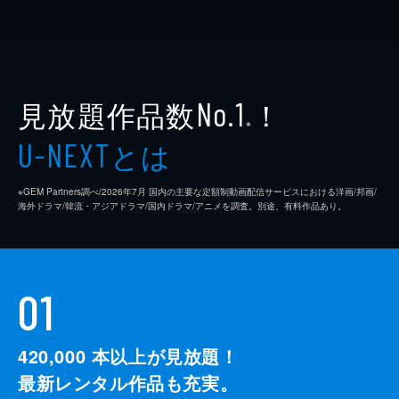
見放題作品数
！
No.1
※
とは
U-NEXT
※GEM Partners調べ/2026年7⽉ 国内の主要な定額制動画配信サービスにおける洋画/邦画/
海外ドラマ/韓流・アジアドラマ/国内ドラマ/アニメを調査。別途、有料作品あり。
01
420,000
本以上が見放題！
最新レンタル作品も充実。