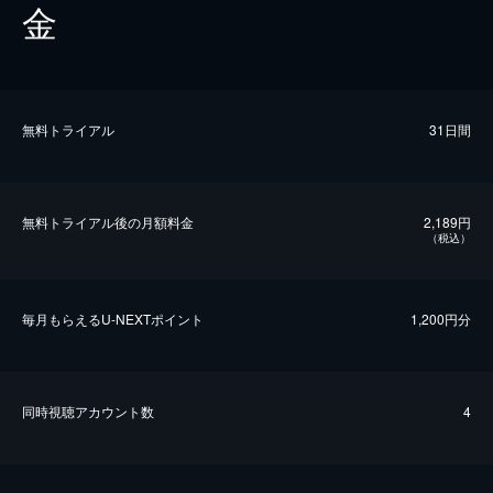
金
無料トライアル
31日間
無料トライアル後の⽉額料金
2,189円
（税込）
毎⽉もらえるU-NEXTポイント
1,200円分
同時視聴アカウント数
4