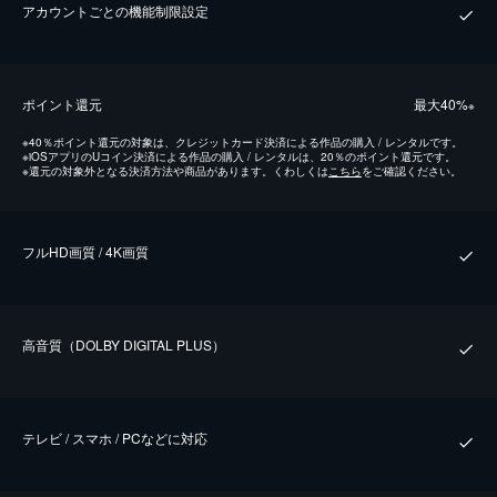
アカウントごとの機能制限設定
ポイント還元
最⼤40%
※
※
40％ポイント還元の対象は、クレジットカード決済による作品の購入 / レンタルです。
※
iOSアプリのUコイン決済による作品の購入 / レンタルは、20％のポイント還元です。
※
還元の対象外となる決済方法や商品があります。くわしくは
こちら
をご確認ください。
フルHD画質 / 4K画質
⾼⾳質（DOLBY DIGITAL PLUS）
テレビ / スマホ / PCなどに対応