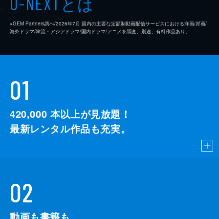
とは
U-NEXT
※GEM Partners調べ/2026年7⽉ 国内の主要な定額制動画配信サービスにおける洋画/邦画/
海外ドラマ/韓流・アジアドラマ/国内ドラマ/アニメを調査。別途、有料作品あり。
01
420,000
本以上が見放題！
最新レンタル作品も充実。
02
動画も書籍も