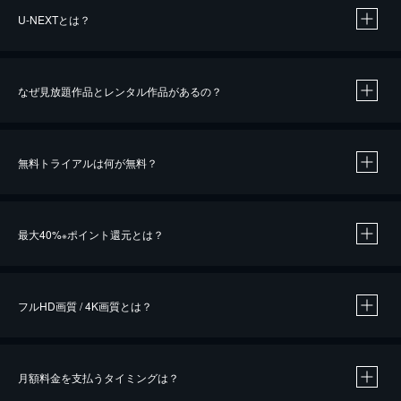
U-NEXTとは？
なぜ見放題作品とレンタル作品があるの？
無料トライアルは何が無料？
※
最大40%
ポイント還元とは？
※
※
作品によって必要なポイントが異なります。
フルHD画質 / 4K画質とは？
月額料金を支払うタイミングは？
※
40％ポイント還元の対象は、クレジットカード決済による作品の購入 / レンタルです。
※
iOSアプリのUコイン決済による作品の購入 / レンタルは、20％のポイント還元です。