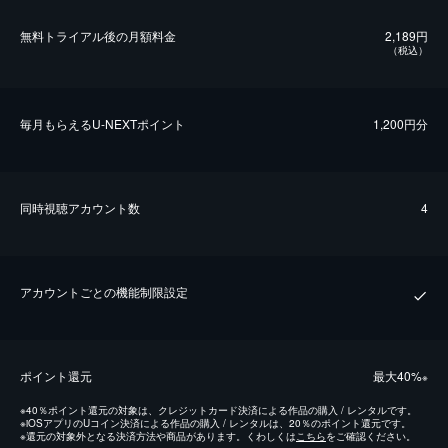
無料トライアル後の⽉額料金
2,189円
（税込）
毎⽉もらえるU-NEXTポイント
1,200円分
同時視聴アカウント数
4
アカウントごとの機能制限設定
ポイント還元
最⼤40%
※
※
40％ポイント還元の対象は、クレジットカード決済による作品の購入 / レンタルです。
※
iOSアプリのUコイン決済による作品の購入 / レンタルは、20％のポイント還元です。
※
還元の対象外となる決済方法や商品があります。くわしくは
こちら
をご確認ください。