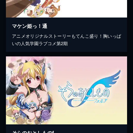
マケン姫っ！通
アニメオリジナルストーリーもてんこ盛り！胸いっぱ
いの人気学園ラブコメ第2期
そらのおとしものf