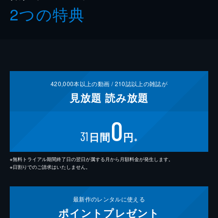
2つの特典
420,000
本以上の動画 /
210
誌以上の雑誌が
見放題
読み放題
0
31
日間
円
※
※無料トライアル期間終了日の翌日が属する月から月額料金が発生します。
※日割りでのご請求はいたしません。
最新作の
レンタルに使える
ポイント
プレゼント