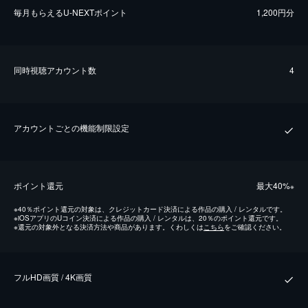
毎⽉もらえるU-NEXTポイント
1,200円分
同時視聴アカウント数
4
アカウントごとの機能制限設定
ポイント還元
最⼤40%
※
※
40％ポイント還元の対象は、クレジットカード決済による作品の購入 / レンタルです。
※
iOSアプリのUコイン決済による作品の購入 / レンタルは、20％のポイント還元です。
※
還元の対象外となる決済方法や商品があります。くわしくは
こちら
をご確認ください。
フルHD画質 / 4K画質