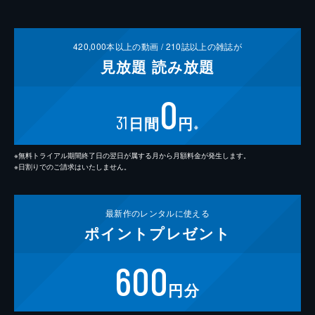
420,000
本以上の動画 /
210
誌以上の雑誌が
見放題
読み放題
0
31
日間
円
※
※無料トライアル期間終了日の翌日が属する月から月額料金が発生します。
※日割りでのご請求はいたしません。
最新作の
レンタルに使える
ポイント
プレゼント
600
円分