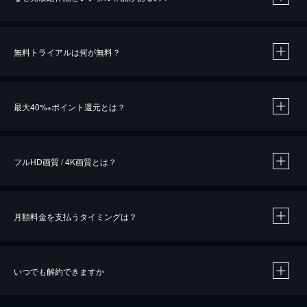
無料トライアルは何が無料？
※
最大40%
ポイント還元とは？
※
※
作品によって必要なポイントが異なります。
フルHD画質 / 4K画質とは？
月額料金を支払うタイミングは？
※
40％ポイント還元の対象は、クレジットカード決済による作品の購入 / レンタルです。
※
iOSアプリのUコイン決済による作品の購入 / レンタルは、20％のポイント還元です。
※
還元の対象外となる決済方法や商品があります。くわしくは
こちら
をご確認ください。
いつでも解約できますか