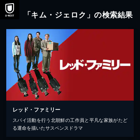
本文へスキップ
「キム・ジェロク」の検索結果
レッド・ファミリー
スパイ活動を行う北朝鮮の工作員と平凡な家族がたど
る運命を描いたサスペンスドラマ