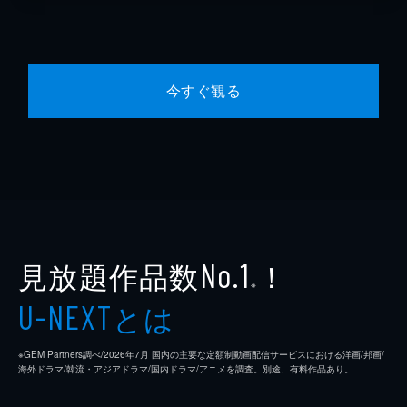
今すぐ観る
見放題作品数
！
No.1
※
とは
U-NEXT
※GEM Partners調べ/2026年7⽉ 国内の主要な定額制動画配信サービスにおける洋画/邦画/
海外ドラマ/韓流・アジアドラマ/国内ドラマ/アニメを調査。別途、有料作品あり。