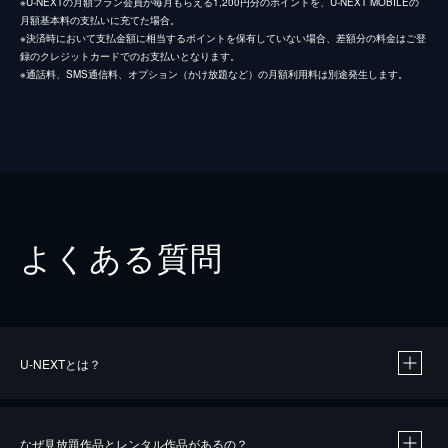
※U-NEXTの月額プラン会員が毎月もらえる1,200円分のポイントを、U-NEXT MOBILEの
月額基本料の支払いに充てた場合。
※決済時において支払金額に相当するポイントを保有していない場合、差額分の料金はご登
録のクレジットカードでのお支払いとなります。
※通話料、SMS通信料、オプション（かけ放題など）の月額利用料は別途発生します。
よくある質問
U-NEXTとは？
なぜ見放題作品とレンタル作品があるの？