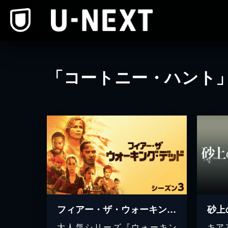
本文へスキップ
「コートニー・ハント
フィアー・ザ・ウォーキング・デッド シーズン3
砂上
大人気シリーズ『ウォーキン
キア