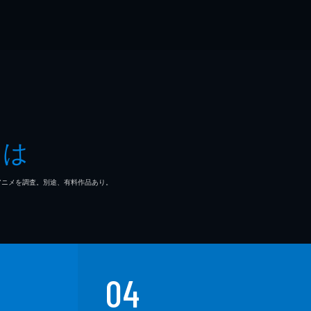
とは
マ/アニメを調査。別途、有料作品あり。
04