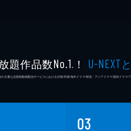
放題作品数
！
No.1
U-NEXT
※
26年7⽉ 国内の主要な定額制動画配信サービスにおける洋画/邦画/海外ドラマ/韓流・アジアドラマ/国内ドラ
03