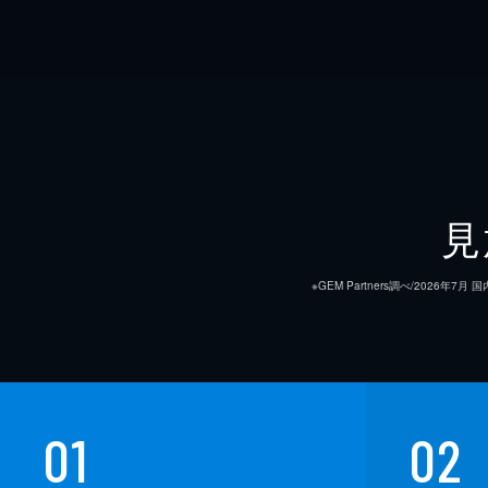
見
※GEM Partners調べ/20
01
02