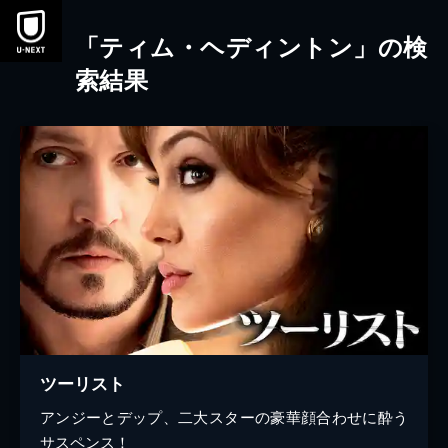
本文へスキップ
「ティム・ヘディントン」の検
索結果
ツーリスト
アンジーとデップ、二大スターの豪華顔合わせに酔う
サスペンス！