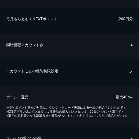
毎⽉もらえるU-NEXTポイント
1,200円分
同時視聴アカウント数
4
アカウントごとの機能制限設定
ポイント還元
最⼤40%
※
※
40％ポイント還元の対象は、クレジットカード決済による作品の購入 / レンタルです。
※
iOSアプリのUコイン決済による作品の購入 / レンタルは、20％のポイント還元です。
※
還元の対象外となる決済方法や商品があります。くわしくは
こちら
をご確認ください。
フルHD画質 / 4K画質