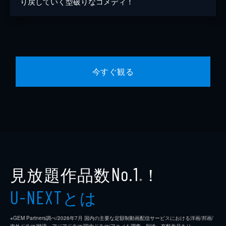
り戻していく型破りなコメディ！
今すぐ観る
見放題作品数
！
No.1
※
とは
U-NEXT
※GEM Partners調べ/2026年7⽉ 国内の主要な定額制動画配信サービスにおける洋画/邦画/