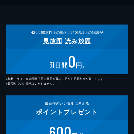
420,000
本以上の動画 /
210
誌以上の雑誌が
見放題
読み放題
0
31
日間
円
※
※無料トライアル期間終了日の翌日が属する月から月額料金が発生します。
※日割りでのご請求はいたしません。
最新作の
レンタルに使える
ポイント
プレゼント
600