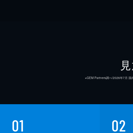
見
※GEM Partners調べ/20
01
02