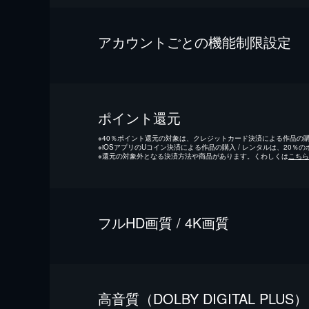
アカウントごとの機能制限設定
ポイント還元
※
40％ポイント還元の対象は、クレジットカード決済による作品の購入
※
iOSアプリのUコイン決済による作品の購入 / レンタルは、20％
※
還元の対象外となる決済方法や商品があります。くわしくは
こちら
フルHD画質 / 4K画質
⾼⾳質（DOLBY DIGITAL PLUS）