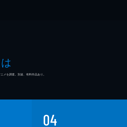
とは
マ/アニメを調査。別途、有料作品あり。
04