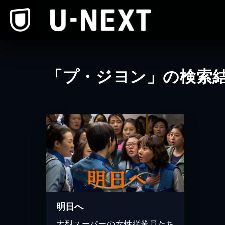
本文へスキップ
「プ・ジヨン」の検索
明日へ
大型スーパーの女性従業員たち