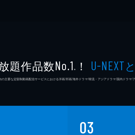
放題作品数
！
No.1
U-NEXT
※
26年7⽉ 国内の主要な定額制動画配信サービスにおける洋画/邦画/海外ドラマ/韓流・アジアドラマ/国内ドラ
03