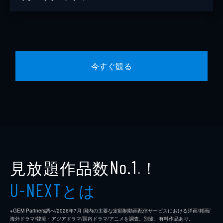
今すぐ観る
見放題作品数
！
No.1
※
とは
U-NEXT
※GEM Partners調べ/2026年7⽉ 国内の主要な定額制動画配信サービスにおける洋画/邦画/
海外ドラマ/韓流・アジアドラマ/国内ドラマ/アニメを調査。別途、有料作品あり。