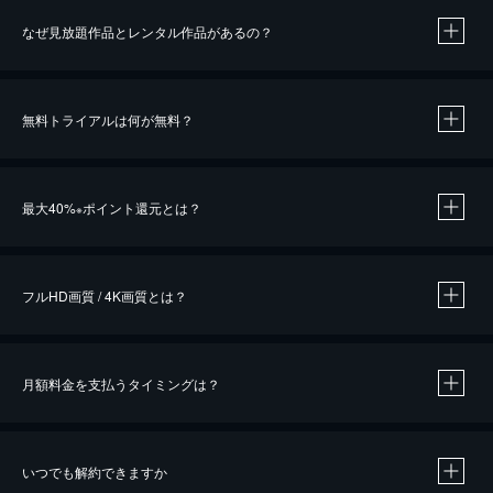
なぜ見放題作品とレンタル作品があるの？
無料トライアルは何が無料？
※
最大40%
ポイント還元とは？
※
※
作品によって必要なポイントが異なります。
フルHD画質 / 4K画質とは？
月額料金を支払うタイミングは？
※
40％ポイント還元の対象は、クレジットカード決済による作品の購入 / レンタルです。
※
iOSアプリのUコイン決済による作品の購入 / レンタルは、20％のポイント還元です。
※
還元の対象外となる決済方法や商品があります。くわしくは
こちら
をご確認ください。
いつでも解約できますか