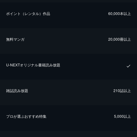
ポイント（レンタル）作品
60,000本以上
無料マンガ
20,000冊以上
U-NEXTオリジナル書籍読み放題
雑誌読み放題
210誌以上
プロが選ぶおすすめ特集
5,000以上