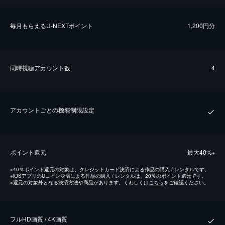
毎⽉もらえるU-NEXTポイント
1,200円分
同時視聴アカウント数
4
アカウントごとの機能制限設定
ポイント還元
最⼤40%
※
※
40％ポイント還元の対象は、クレジットカード決済による作品の購入 / レンタルです。
※
iOSアプリのUコイン決済による作品の購入 / レンタルは、20％のポイント還元です。
※
還元の対象外となる決済方法や商品があります。くわしくは
こちら
をご確認ください。
フルHD画質 / 4K画質