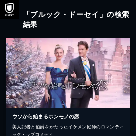
本文へスキップ
「ブルック・ドーセイ」の検索
結果
ウソから始まるホンモノの恋
美人記者と伯爵をかたったイケメン庭師のロマンティ
ック・ラブコメディ