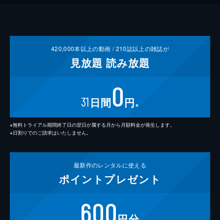
420,000
本以上の動画 /
210
誌以上の雑誌が
見放題
読み放題
0
31
日間
円
※
※無料トライアル期間終了日の翌日が属する月から月額料金が発生します。
※日割りでのご請求はいたしません。
最新作の
レンタルに使える
ポイント
プレゼント
600
円分