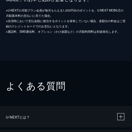
※U-NEXTの月額プラン会員が毎月もらえる1,200円分のポイントを、U-NEXT MOBILEの
月額基本料の支払いに充てた場合。
※決済時において支払金額に相当するポイントを保有していない場合、差額分の料金はご登
録のクレジットカードでのお支払いとなります。
※通話料、SMS通信料、オプション（かけ放題など）の月額利用料は別途発生します。
よくある質問
U-NEXTとは？